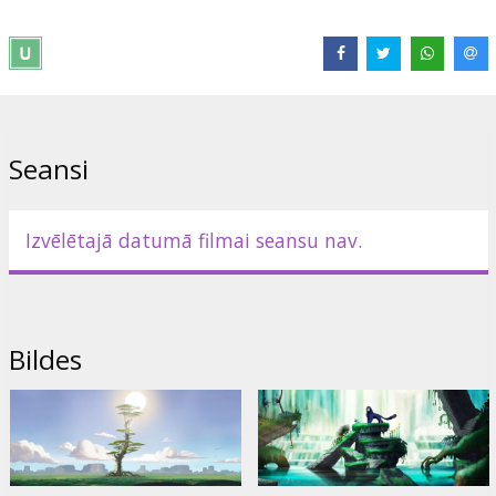
Robežnieks, Jānis Kirmuška, Dainis Porgants, Valdis Vanags, Baiba
Vanaga, Edgars Lipors, Aija Dzērve, Estere Alma Dzērve.
Izplatītājs:
VLG Filmas
Režisors:
Rodrigo Perez-Castro
Saites:
IMDB
,
Oficiālā mājas lapa
,
Facebook
Seansi
Izvēlētajā datumā filmai seansu nav.
Bildes