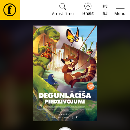
Ienākt
Atrast filmu
Menu
Filmas
🎵
Biļetes
Kultūra
Pasākumi
Ziņas