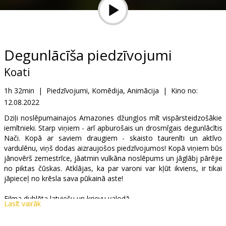
Dāvanu
kartes
Uzkodas
Degunlācīša piedzīvojumi
Koati
B2B
1h 32min
|
Piedzīvojumi, Komēdija, Animācija
|
Kino no:
12.08.2022
Kino
Klubs
Dziļi noslēpumainajos Amazones džungļos mīt vispārsteidzošākie
iemītnieki. Starp viņiem - arī apburošais un drosmīgais degunlācītis
Nači. Kopā ar saviem draugiem - skaisto taurenīti un aktīvo
vardulēnu, viņš dodas aizraujošos piedzīvojumos! Kopā viņiem būs
jānovērš zemestrīce, jāatmin vulkāna noslēpums un jāglābj pārējie
no piktas čūskas. Atklājas, ka par varoni var kļūt ikviens, ir tikai
jāpieceļ no krēsla sava pūkainā aste!
Filma dublēta latviešu un krievu valodā.
Lasīt vairāk
Lomas latviešu valodā ieskaņojuši Armands Berģis, Artis