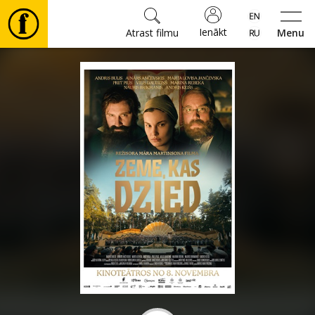
Ienākt
Atrast filmu
Menu
Filmas
🎵
Biļetes
Kultūra
Pasākumi
Ziņas