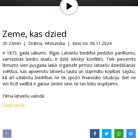
Dāvanu
kartes
Uzkodas
Zeme, kas dzied
2h 23min
|
Drāma, Vēsturiska
|
Kino no:
06.11.2024
B2B
Ir 1873. gada sākums. Rīgas Latviešu biedrība piedzīvo panīkumu,
samazinās biedru skaits, ir dziļš iekšējs konflikts. Tiek pieņemts
Kino
lēmums vien pusgada laikā organizēt pirmos latviešu dziedāšanas
svētkus, kas apvienotu latviešu tautu un stiprinātu kopības sajūtu,
Klubs
kā arī uzlabotu biedrības ne tik spožo finansiālo situāciju. Bet ne
visi RLB vadībā ir gatavi ziedot sevi, lai tas būtu iespējams.
Filma latviešu valodā.
Lasīt vairāk
Izplatītājs:
Baltic Content Media
Režisors:
Māris Martinsons
Lomās:
Andris Bulis
,
Ainārs Ančevskis
,
Vilis Daudziņš
,
Marta
Lovisa
,
Marina Rebeka
,
Priit Pius
,
Nauris Brikmanis
,
Ģirts Ķesteris
,