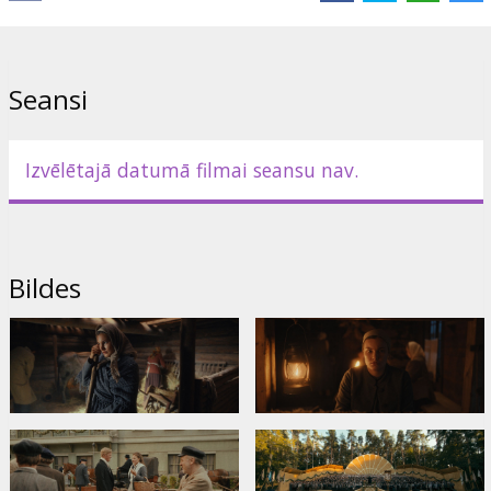
Andris Keišs
Saites:
IMDB
,
Oficiālā mājaslapa
,
Facebook
Seansi
Izvēlētajā datumā filmai seansu nav.
Bildes