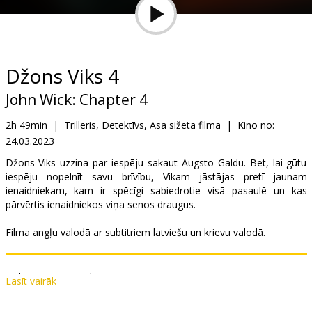
Dāvanu
kartes
Uzkodas
Džons Viks 4
John Wick: Chapter 4
B2B
2h 49min
|
Trilleris, Detektīvs, Asa sižeta filma
|
Kino no:
24.03.2023
Kino
Klubs
Džons Viks uzzina par iespēju sakaut Augsto Galdu. Bet, lai gūtu
iespēju nopelnīt savu brīvību, Vikam jāstājas pretī jaunam
ienaidniekam, kam ir spēcīgi sabiedrotie visā pasaulē un kas
pārvērtis ienaidniekos viņa senos draugus.
Filma angļu valodā ar subtitriem latviešu un krievu valodā.
Izplatītājs:
Acme Film SIA
Lasīt vairāk
Režisors:
Chad Stahelski
Lomās:
Keanu Reeves
,
Donnie Yen
,
Bill Skarsgård
,
Laurence