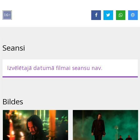
Fishburne
,
Hiroyuki Sanada
,
Lance Reddick
,
Rina Sawayama
,
Scott
Adkins
,
Ian McShane
Saites:
IMDB
,
Oficiālā mājas lapa
,
Facebook
Seansi
Izvēlētajā datumā filmai seansu nav.
Bildes