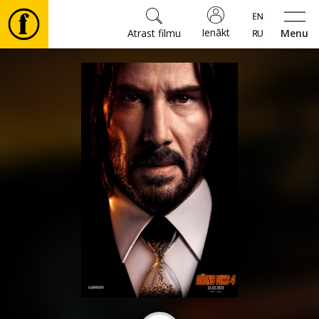
Ienākt
Atrast filmu
Menu
Filmas
🎵
Biļetes
Kultūra
Pasākumi
Ziņas