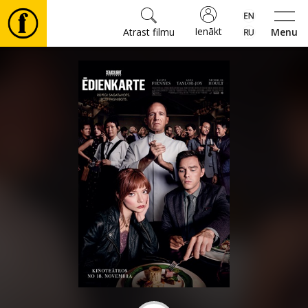
Ienākt
Atrast filmu
Menu
Filmas
🎵
Biļetes
Kultūra
Pasākumi
Ziņas