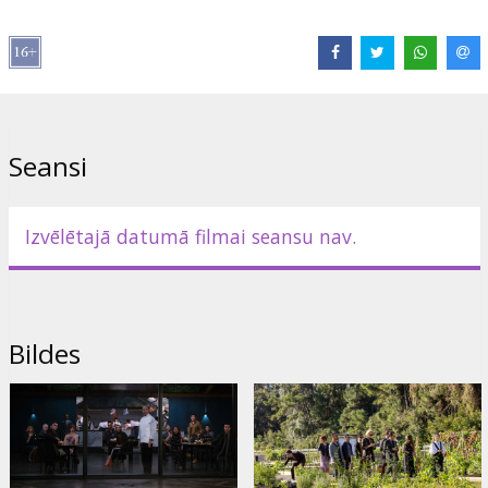
Lomās:
Ralph Fiennes
,
Anya Taylor-Joy
,
Nicholas Hoult
,
Janet
McTeer
,
John Leguizamo
Saites:
IMDB
Seansi
Izvēlētajā datumā filmai seansu nav.
Bildes