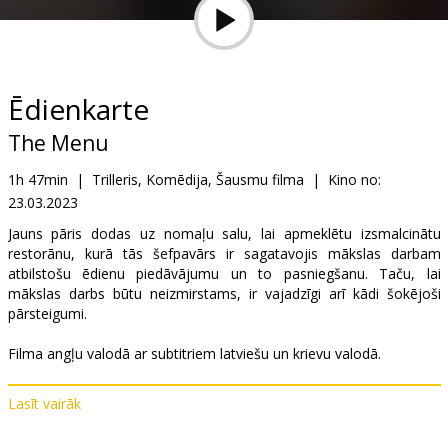
Dāvanu
kartes
Uzkodas
Ēdienkarte
The Menu
B2B
1h 47min
|
Trilleris, Komēdija, Šausmu filma
|
Kino no:
23.03.2023
Kino
Klubs
Jauns pāris dodas uz nomaļu salu, lai apmeklētu izsmalcinātu
restorānu, kurā tās šefpavārs ir sagatavojis mākslas darbam
atbilstošu ēdienu piedāvājumu un to pasniegšanu. Taču, lai
mākslas darbs būtu neizmirstams, ir vajadzīgi arī kādi šokējoši
pārsteigumi.
Filma angļu valodā ar subtitriem latviešu un krievu valodā.
Lasīt vairāk
Izplatītājs:
Latvian Theatrical Distribution
Režisors:
Mark Mylod