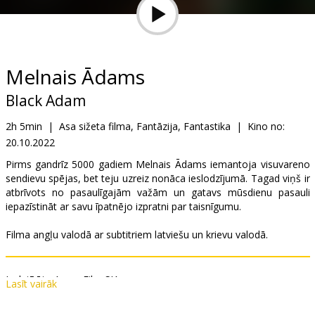
Dāvanu
kartes
Uzkodas
Melnais Ādams
Black Adam
B2B
2h 5min
|
Asa sižeta filma, Fantāzija, Fantastika
|
Kino no:
20.10.2022
Kino
Klubs
Pirms gandrīz 5000 gadiem Melnais Ādams iemantoja visuvareno
sendievu spējas, bet teju uzreiz nonāca ieslodzījumā. Tagad viņš ir
atbrīvots no pasaulīgajām važām un gatavs mūsdienu pasauli
iepazīstināt ar savu īpatnējo izpratni par taisnīgumu.
Filma angļu valodā ar subtitriem latviešu un krievu valodā.
Izplatītājs:
Acme Film SIA
Lasīt vairāk
Režisors:
Jaume Collet-Serra
Lomās:
Dwayne Johnson
,
Aldis Hodge
,
Noah Centineo
,
Sarah