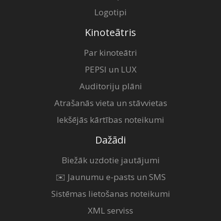
Logotipi
Kinoteātris
Par kinoteātri
PEPSI un LUX
Auditoriju plāni
Atrašanās vieta un stāvvietas
Iekšējās kārtības noteikumi
Dažādi
Biežāk uzdotie jautājumi
✉️ Jaunumu e-pasts un SMS
Sistēmas lietošanas noteikumi
XML serviss