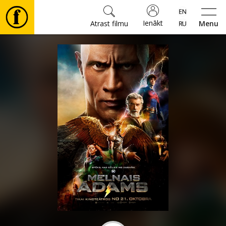
Ienākt
Atrast filmu
Menu
Filmas
🎵
Biļetes
Kultūra
Pasākumi
Ziņas