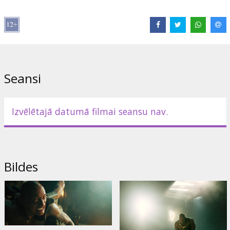
Shahi
,
Marwan Kenzari
,
Quintessa Swindell
,
Bodhi Sabongui
,
Pierce Brosnan
Saites:
IMDB
,
Facebook
Seansi
Izvēlētajā datumā filmai seansu nav.
Bildes