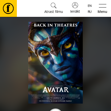
Ienākt
Atrast filmu
Menu
Filmas
🎵
Biļetes
Kultūra
Pasākumi
Ziņas