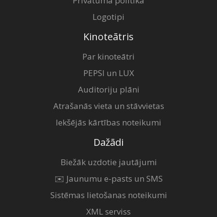
Privātuma politika
Logotipi
Kinoteātris
Par kinoteātri
PEPSI un LUX
Auditoriju plāni
Atrašanās vieta un stāvvietas
Iekšējās kārtības noteikumi
Dažādi
Biežāk uzdotie jautājumi
✉️ Jaunumu e-pasts un SMS
Sistēmas lietošanas noteikumi
XML serviss