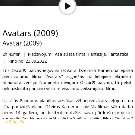
Dāvanu
kartes
Uzkodas
Avatars (2009)
Avatar (2009)
B2B
2h 45min
|
Piedzīvojumi, Asa sižeta filma, Fantāzija, Fantastika
|
Kino no:
23.09.2022
Kino
Klubs
Trīs Oscar® balvas ieguvusī režisora Džeimsa Kamerona episkā
piedzīvojumu filma "Avatars" atgriežas uz lielajiem ekrāniem
atjaunotā versijā. Nominēta deviņām Oscar® balvām, tā pelnīti
tiek uzskatīta par kino vēsturē visu laiku veiksmīgāko filmu.
Uz tālās Pandoras planētas aizsākas vēl nepiedzīvots ceļojums un
cīņa par izdzīvošanu. Džeims Kamerons pie šīs filmas sāka darbu
pirms 14 gadiem, un beidzot realizējis savu pārdrošo projektu,
kuram līdzīga kinematogrāfa vēsturē vēl nav bijis. Filma “Avatars”
Lasīt vairāk
sola pilnīgi jaunu kino baudīšanas pieredzi, tās radīšanai
izmantotas revolucionāras tehnloģijas, kas radītas tieši šīs filmas