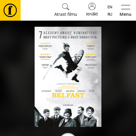
Ienākt
Atrast filmu
Menu
Filmas
🎵
Biļetes
Kultūra
Pasākumi
Ziņas