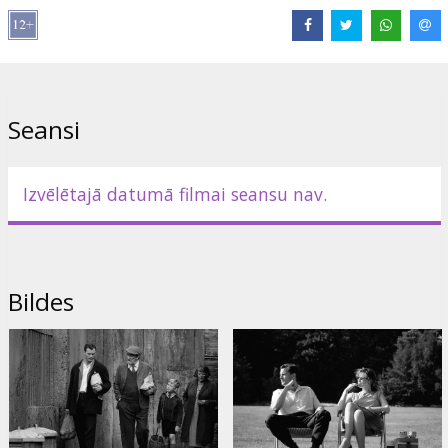
Izplatītājs:
Latvian Theatrical Distribution
Režisors:
Kenneth Branagh
Lomās:
Caitriona Balfe
,
Judi Dench
,
Jamie Dornan
,
Jude Hill
,
Ciarán
Hinds
Saites:
IMDB
,
Oficiālā mājas lapa
,
Facebook
Seansi
Izvēlētajā datumā filmai seansu nav.
Bildes