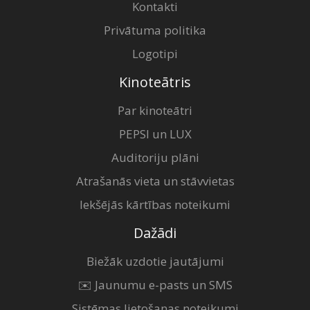
Kontakti
Privātuma politika
Logotipi
Kinoteātris
Par kinoteātri
PEPSI un LUX
Auditoriju plāni
Atrašanās vieta un stāvvietas
Iekšējās kārtības noteikumi
Dažādi
Biežāk uzdotie jautājumi
✉️ Jaunumu e-pasts un SMS
Sistēmas lietošanas noteikumi