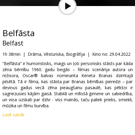
Dāvanu
kartes
Uzkodas
Belfāsta
Belfast
B2B
1h 38min
|
Drāma, Vēsturiska, Biogrāfija
|
Kino no:
29.04.2022
Kino
“Belfāsta” ir humoristisks, maigs un ļoti personisks stāsts par kāda
zēna bērnību 1960. gadu beigās – filmas scenārija autora un
Klubs
režisora, Oscar® balvas nominanta Keneta Branas dzimtajā
pilsētā. Tā ir filma, kas stāsta par Branas bērnības pieredzi – par
deviņus gadus vecā zēna pieaugšanu pasaulē, kas pēkšņi ir
sagriezusies kājām gaisā. Stabilā un mīlošā ģimene un sabiedrība,
un viņa uzskati par dzīvi - viss mainās, taču paliek prieks, smiekli,
mūzika un filmu burvība.
Lasīt vairāk
Filma angļu valodā ar subtitriem latviešu un krievu valodā.