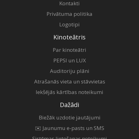
Kontakti
Privātuma politika
Logotipi
Kinoteātris
Par kinoteātri
PEPSI un LUX
Auditoriju plāni
Atrašanās vieta un stāvvietas
Iekšējās kārtības noteikumi
Dažādi
Biežāk uzdotie jautājumi
✉️ Jaunumu e-pasts un SMS
Sistēmas lietošanas noteikumi