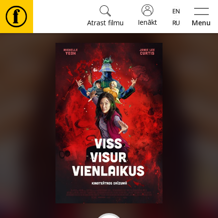
Ienākt
Atrast filmu
Menu
Filmas
🎵
Biļetes
Kultūra
Pasākumi
Ziņas