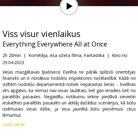
Dāvanu
kartes
Uzkodas
Viss visur vienlaikus
Everything Everywhere All at Once
B2B
2h 20min
|
Komēdija, Asa sižeta filma, Fantastika
|
Kino no:
29.04.2023
Kino
Klubs
Veļas mazgātavas īpašniece Evelīna ne pārāk spīdoši orientējas
finansēs un ir nonākusi nodokļu inspektores nežēlastībā. Kādā no
vizītēm nodokļu departamentā notiek neparastas lietas - Evelīnas
vīrs apgalvo, ka nemaz nav viņas laulātais, bet gan ieradies šeit no
paralēlās pasaules. Negaidītu notikumu virkne piedāvā sievietei
ieskatīties paralēlās pasaulēs un atklāj dažādus scenārijus, kā būtu
izvērtusies viņas dzīve, ja viņa jaunībā būtu pieņēmusi citus
lēmumus.
Lasīt vairāk
Filma angļu un ķīniešu valodā ar subtitriem latviešu un krievu
valodā.