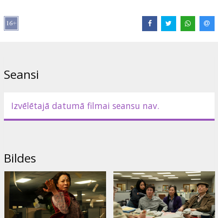
Izplatītājs:
VLG Filmas
Režisors:
Dan Kwan
,
Daniel Scheinert
Lomās:
Michelle Yeoh
,
James Hong
,
Jamie Lee Curtis
Saites:
IMDB
,
a24films.com
Seansi
Izvēlētajā datumā filmai seansu nav.
Bildes