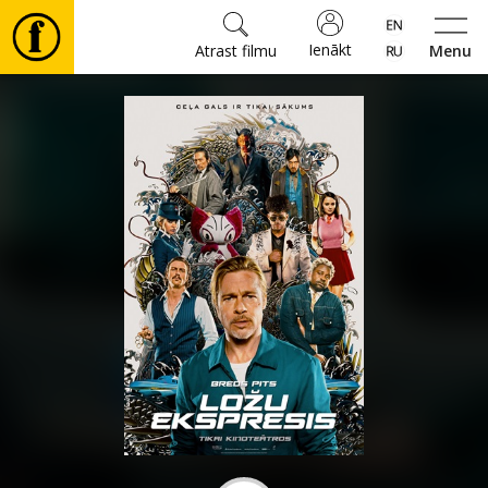
Ienākt
Atrast filmu
Menu
Filmas
🎵
Biļetes
Kultūra
Pasākumi
Ziņas