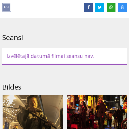
Lomās:
Brad Pitt
,
Joey King
,
Aaron Taylor-Johnson
,
Brian Tyree
Henry
,
Andrew Koji
,
Hiroyuki Sanada
,
Michael Shannon
,
Bad
Bunny
Saites:
IMDB
,
Facebook
,
Oficiālā mājas lapa
Seansi
Izvēlētajā datumā filmai seansu nav.
Bildes