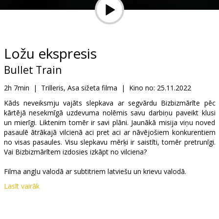
Dāvanu
kartes
Uzkodas
Ložu ekspresis
Bullet Train
B2B
2h 7min
|
Trilleris, Asa sižeta filma
|
Kino no:
25.11.2022
Kino
Kāds neveiksmju vajāts slepkava ar segvārdu Bizbizmārīte pēc
kārtējā nesekmīgā uzdevuma nolēmis savu darbiņu paveikt klusi
Klubs
un mierīgi. Liktenim tomēr ir savi plāni. Jaunākā misija viņu noved
pasaulē ātrākajā vilcienā aci pret aci ar nāvējošiem konkurentiem
no visas pasaules. Visu slepkavu mērķi ir saistīti, tomēr pretrunīgi.
Vai Bizbizmārītem izdosies izkāpt no vilciena?
Filma angļu valodā ar subtitriem latviešu un krievu valodā.
Lasīt vairāk
Izplatītājs:
Acme Film SIA
Režisors:
David Leitch