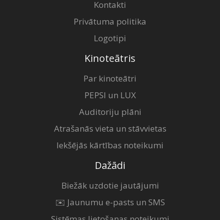
Kontakti
Privātuma politika
Logotipi
Kinoteātris
Par kinoteātri
PEPSI un LUX
Auditoriju plāni
Atrašanās vieta un stāvvietas
Iekšējās kārtības noteikumi
Dažādi
Biežāk uzdotie jautājumi
✉️ Jaunumu e-pasts un SMS
Sistēmas lietošanas noteikumi