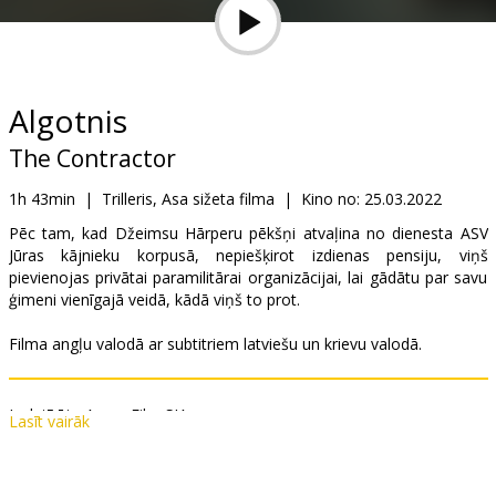
Dāvanu
kartes
Uzkodas
Algotnis
The Contractor
B2B
1h 43min
|
Trilleris, Asa sižeta filma
|
Kino no:
25.03.2022
Kino
Pēc tam, kad Džeimsu Hārperu pēkšņi atvaļina no dienesta ASV
Jūras kājnieku korpusā, nepiešķirot izdienas pensiju, viņš
Klubs
pievienojas privātai paramilitārai organizācijai, lai gādātu par savu
ģimeni vienīgajā veidā, kādā viņš to prot.
Filma angļu valodā ar subtitriem latviešu un krievu valodā.
Izplatītājs:
Acme Film SIA
Lasīt vairāk
Režisors:
Tarik Saleh
Lomās:
Chris Pine
,
Kiefer Sutherland
,
Ben Foster
,
Gillian Jacobs
,
Eddie Marsan