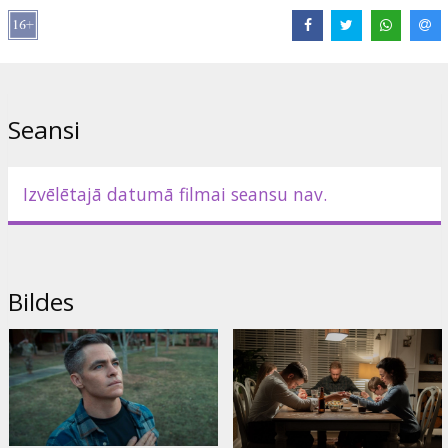
Saites:
IMDB
Seansi
Izvēlētajā datumā filmai seansu nav.
Bildes