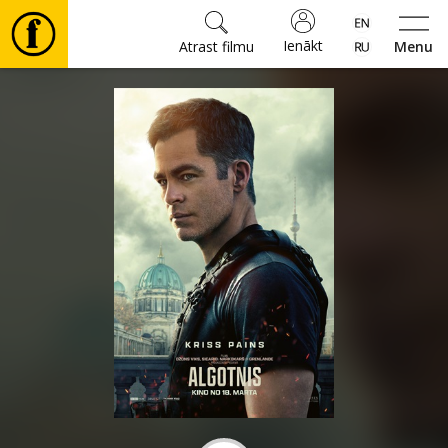
Ienākt
Atrast filmu
Menu
Filmas
🎵
Biļetes
Kultūra
Pasākumi
Ziņas