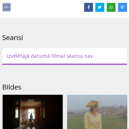
Režisors:
Pablo Larraín
Lomās:
Kristen Stewart
,
Timothy Spall
,
Sean Harris
,
Sally Hawkins
,
Jack Farthing
Saites:
IMDB
,
Oficiālā mājas lapa
,
Facebook
Seansi
Izvēlētajā datumā filmai seansu nav.
Bildes