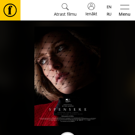
Ienākt
Atrast filmu
Menu
Filmas
🎵
Biļetes
Kultūra
Pasākumi
Ziņas