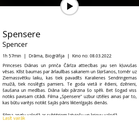
Dāvanu
kartes
Uzkodas
Spensere
Spencer
B2B
1h 57min
|
Drāma, Biogrāfija
|
Kino no:
08.03.2022
Kino
Princeses Diānas un prinča Čārlza attiecības jau sen kļuvušas
vēsas. Klīst baumas par ārlaulības sakariem un šķiršanos, tomēr uz
Klubs
Ziemassvētku laiku, kas tiek pavadīts Karalienes Sendringemas
muižā, tiek noslēgts pamiers. Te goda vietā ir ēdieni, dzērieni,
šaušana un medības. Diāna labi pārzina šo spēli. Bet šogad viss
notiks pavisam citādi. Filma „Spensere” uzbur iztēles ainas par to,
kas būtu varējis notikt šajās pāris liktenīgajās dienās.
Filma angļu valodā ar subtitriem latviešu un krievu valodā.
Lasīt vairāk
Izplatītājs:
Acme Film SIA