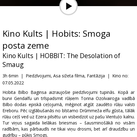
Dāvanu
kartes
Uzkodas
Kino Kults | Hobits: Smoga
posta zeme
B2B
Kino Kults | HOBBIT: The Desolation of
Kino
Smaug
Klubs
3h 6min
|
Piedzīvojumi, Asa sižeta filma, Fantāzija
|
Kino no:
07.05.2022
Hobita Bilbo Baginsa aizraujošie piedzīvojumi tupinās. Kopā ar
burvi Gendalfu un trīspadsmit rūķiem Torina Ozolvairoga vadībā
Bilbo dodas episkā ceļojumā, mēģinot atgūt zaudēto rūķu valsti
Ereboru. Pēc izglābušanās no bīstamo Drūmmeža elfu gūsta, tālāk
rūķu ceļš ved uz Ezera pilsētu un visbeidzot uz pašu Vientuļo kalnu.
Tur viņus sagaida lielākas briesmas – šausminošākā no visām
radībām, kas pārbaudīs ne tikai viņu drosmi, bet arī draudzību un
gudrību – pūķis Smogs.