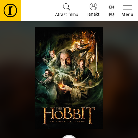
Ienākt
Atrast filmu
Menu
Filmas
🎵
Biļetes
Kultūra
Pasākumi
Ziņas