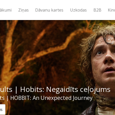
ākumi
Ziņas
Dāvanu kartes
Uzkodas
B2B
Kin
ults | Hobits: Negaidīts ceļojums
lts | HOBBIT: An Unexpected Journey
is