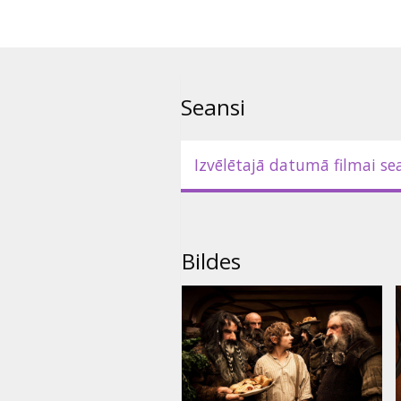
kvalitātē atkārtotai demonstrēš
angļu valodā ar subtitriem latv
Seansi
Izvēlētajā datumā filmai se
Bildes