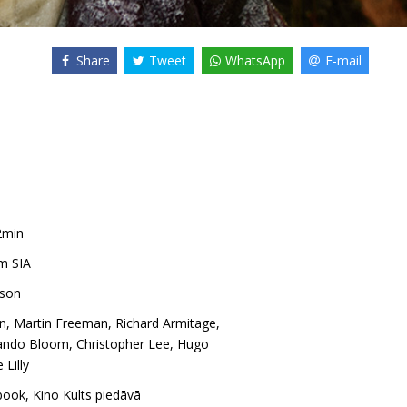
Share
Tweet
WhatsApp
E-mail
2min
m SIA
kson
n
,
Martin Freeman
,
Richard Armitage
,
ando Bloom
,
Christopher Lee
,
Hugo
 Lilly
book
,
Kino Kults piedāvā