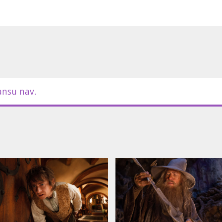
anai uz lielajiem ekrāniem. Filma
iešu un krievu valodā.
ansu nav.