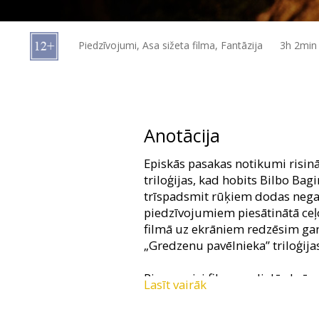
Dāvanu
kartes
Piedzīvojumi, Asa sižeta filma, Fantāzija
3h 2min
Uzkodas
B2B
Anotācija
Kino
Episkās pasakas notikumi risin
Klubs
triloģijas, kad hobits Bilbo Ba
trīspadsmit rūķiem dodas nega
piedzīvojumiem piesātinātā ceļ
filmā uz ekrāniem redzēsim gan
„Gredzenu pavēlnieka” triloģija
Pirmo reizi filmu uz lielā ekrān
Lasīt vairāk
("extended") versijā, kura iepr
demonstrēta. Režisora Pītera Dž