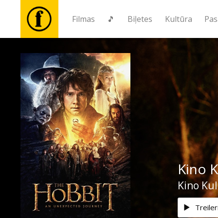
Filmas
🎵
Biļetes
Kultūra
Pas
Filmas
🎵
Biļetes
Kultūra
Kino K
Pasākumi
Kino Ku
Ziņas
Treiler