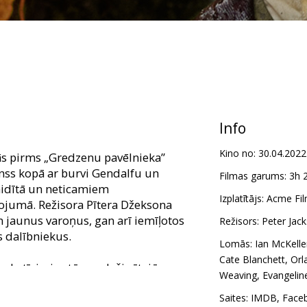
Info
Kino no:
30.04.2022
ās pirms „Gredzenu pavēlnieka”
ginss kopā ar burvi Gendalfu un
Filmas garums:
3h 
idītā un neticamiem
Izplatītājs:
Acme Fil
ojumā. Režisora Pītera Džeksona
 jaunus varoņus, gan arī iemīļotos
Režisors:
Peter Jac
s dalībniekus.
Lomās:
Ian McKelle
Cate Blanchett
,
Orl
a skatīsimies tās paplašinātajā
Weaving
,
Evangeline
iekš kinoteātros nekad nav
eksona vadībā filma ir atjaunota 4K
Saites:
IMDB
,
Face