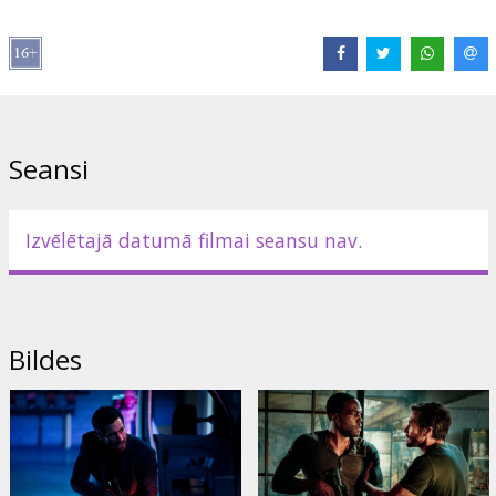
Izplatītājs:
Latvian Theatrical Distribution
Režisors:
Michael Bay
Lomās:
Jake Gyllenhaal
,
Yahya Abdul-Mateen II
,
Eiza González
Saites:
IMDB
,
Oficiālā mājas lapa
,
Facebook
Seansi
Izvēlētajā datumā filmai seansu nav.
Bildes