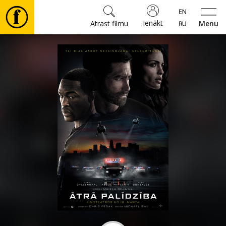
Ienākt
Atrast filmu
Menu
Filmas
🎵
Biļetes
Kultūra
Pasākumi
Ziņas