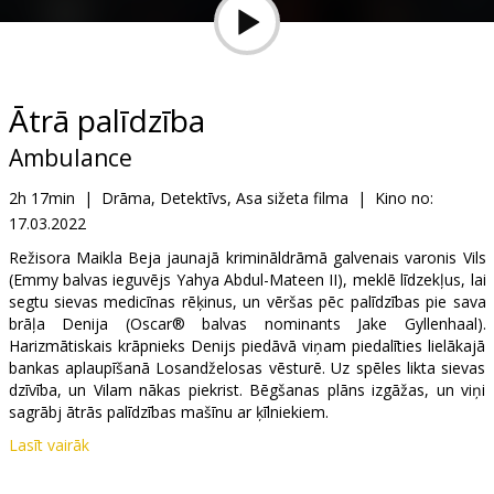
Dāvanu
kartes
Uzkodas
Ātrā palīdzība
Ambulance
B2B
2h 17min
|
Drāma, Detektīvs, Asa sižeta filma
|
Kino no:
17.03.2022
Kino
Klubs
Režisora Maikla Beja jaunajā krimināldrāmā galvenais varonis Vils
(Emmy balvas ieguvējs Yahya Abdul-Mateen II), meklē līdzekļus, lai
segtu sievas medicīnas rēķinus, un vēršas pēc palīdzības pie sava
brāļa Denija (Oscar® balvas nominants Jake Gyllenhaal).
Harizmātiskais krāpnieks Denijs piedāvā viņam piedalīties lielākajā
bankas aplaupīšanā Losandželosas vēsturē. Uz spēles likta sievas
dzīvība, un Vilam nākas piekrist. Bēgšanas plāns izgāžas, un viņi
sagrābj ātrās palīdzības mašīnu ar ķīlniekiem.
Lasīt vairāk
Filma angļu valodā ar subtitriem latviešu un krievu valodā.