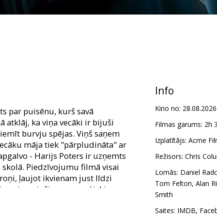
Info
Kino no:
28.08.2026
ts par puisēnu, kurš savā
tklāj, ka viņa vecāki ir bijuši
Filmas garums:
2h 
 piemīt burvju spējas. Viņš saņem
Izplatītājs:
Acme Fil
vecāku māja tiek "pārpludināta" ar
apgalvo - Harijs Poters ir uzņemts
Režisors:
Chris Col
skolā. Piedzīvojumu filmā visai
Lomās:
Daniel Radcl
oņi, ļaujot ikvienam just līdzi
Tom Felton
,
Alan R
ci ar aizraujošiem un maģiskiem
Smith
kolā.
Saites:
IMDB
,
Face