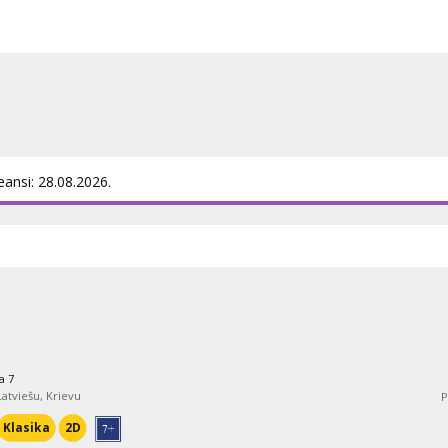
m latviešu un krievu valodā.
eansi: 28.08.2026.
a 7
 Latviešu, Krievu
P
Klasika
2D