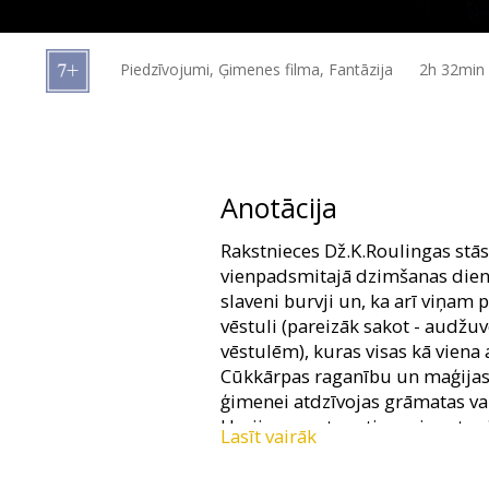
Dāvanu
kartes
Piedzīvojumi, Ģimenes filma, Fantāzija
2h 32min
Uzkodas
B2B
Anotācija
Kino
Rakstnieces Dž.K.Roulingas stās
Klubs
vienpadsmitajā dzimšanas dienā a
slaveni burvji un, ka arī viņam
vēstuli (pareizāk sakot - audžu
vēstulēm), kuras visas kā viena 
Cūkkārpas raganību un maģijas 
ģimenei atdzīvojas grāmatas var
Harijam, sastopoties aci pret a
Lasīt vairāk
notikumiem Cūkkārpas burvju s