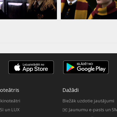
oteātris
Dažādi
 kinoteātri
Biežāk uzdotie jautājumi
SI un LUX
✉️ Jaunumu e-pasts un S