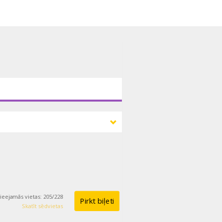
ieejamās vietas
:
205
/
228
Pirkt biļeti
Skatīt sēdvietas