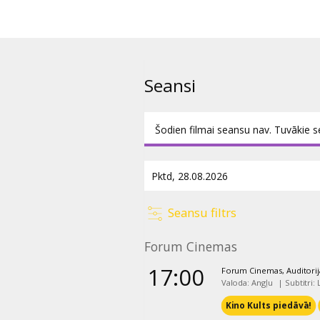
Filma angļu valodā ar subtitrie
Seansi
Šodien filmai seansu nav. Tuvākie s
Seansu filtrs
Forum Cinemas
17:00
Forum Cinemas, Auditorij
Valoda: Angļu
|
Subtitri:
Kino Kults piedāvā!