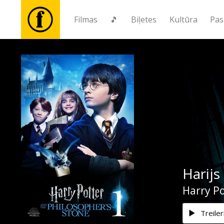
Filmas
🎵
Biļetes
Kultūra
Pas
Filmas
🎵
Biļetes
Kultūra
Harijs
Pasākumi
Harry Po
Ziņas
Treiler