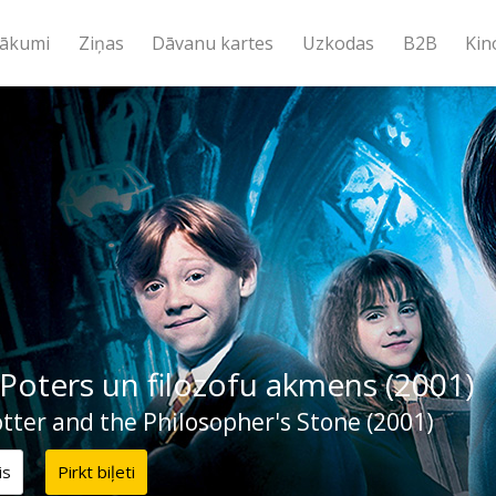
ākumi
Ziņas
Dāvanu kartes
Uzkodas
B2B
Kin
 Poters un filozofu akmens (2001)
tter and the Philosopher's Stone (2001)
is
Pirkt biļeti