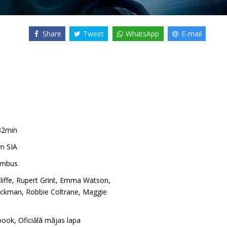
Share
Tweet
WhatsApp
E-mail
32min
m SIA
umbus
iffe
,
Rupert Grint
,
Emma Watson
,
ickman
,
Robbie Coltrane
,
Maggie
book
,
Oficiālā mājas lapa