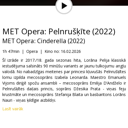
Dāvanu
kartes
Uzkodas
MET Opera: Pelnrušķīte (2022)
MET Opera: Cinderella (2022)
B2B
1h 47min
|
Opera
|
Kino no:
16.02.2026
Kino
Šī izrāde ir 2017./18. gada sezonas hita, Lorāna Pelija klasiskā
iestudējuma saīsināts 90 minūšu variants ar jaunu tulkojumu angļu
Klubs
valodā. No nabadzīgas meitenes par princesi kļuvušās Pelnrušķītes
lomu izpilda mecosoprāns Izabela Leonarda. Maestro Emanuels
Vijoms diriģē spožu ansambli – mecosoprāns Emilija D’Andželo ir
Pelnrušķītes daiļais princis, soprāns Džesika Prata - viņas feju
krustmāte un mecosoprāns Stefanija Blaita un basbaritons Lorāns
Nauri - viņas ķildīgie aizbildņi.
Lasīt vairāk
Izplatītājs:
The Metropolitan Opera
Saites:
metopera.org