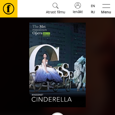
Ienākt
Atrast filmu
Menu
Filmas
🎵
Biļetes
Kultūra
Pasākumi
Ziņas