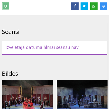
Seansi
Izvēlētajā datumā filmai seansu nav.
Bildes