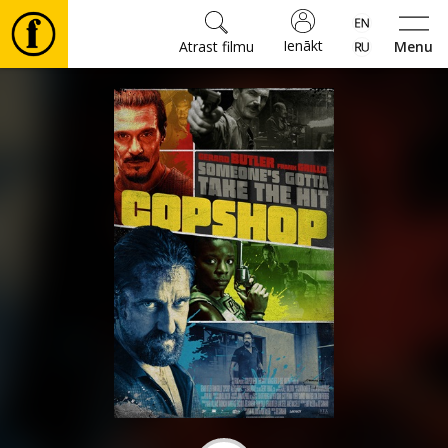
Ienākt
Atrast filmu
Menu
Filmas
🎵
Biļetes
Kultūra
Pasākumi
Ziņas