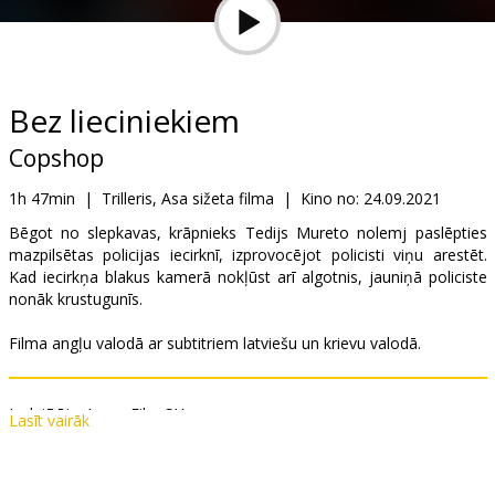
Dāvanu
kartes
Uzkodas
Bez lieciniekiem
Copshop
B2B
1h 47min
|
Trilleris, Asa sižeta filma
|
Kino no:
24.09.2021
Kino
Bēgot no slepkavas, krāpnieks Tedijs Mureto nolemj paslēpties
mazpilsētas policijas iecirknī, izprovocējot policisti viņu arestēt.
Klubs
Kad iecirkņa blakus kamerā nokļūst arī algotnis, jauniņā policiste
nonāk krustugunīs.
Filma angļu valodā ar subtitriem latviešu un krievu valodā.
Izplatītājs:
Acme Film SIA
Lasīt vairāk
Režisors:
Joe Carnahan
Lomās:
Gerard Butler
,
Frank Grillo
,
Alexis Louder
,
Toby Huss
Saites:
IMDB
,
Facebook