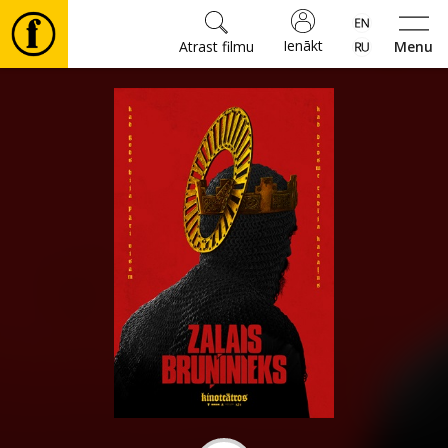
Ienākt
Atrast filmu
Menu
Filmas
🎵
Biļetes
Kultūra
Pasākumi
Ziņas