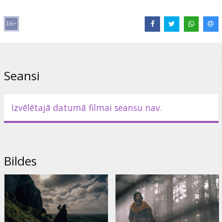
Izplatītājs:
VLG Filmas
Režisors:
David Lowery
Lomās:
Dev Patel
,
Alicia Vikander
,
Joel Edgerton
,
Sarita Choudhury
,
Sean Harris
,
Kate Dickie
,
Barry Keoghan
,
Ralph Ineson
Saites:
IMDB
,
Official site
,
Facebook
Seansi
Izvēlētajā datumā filmai seansu nav.
Bildes