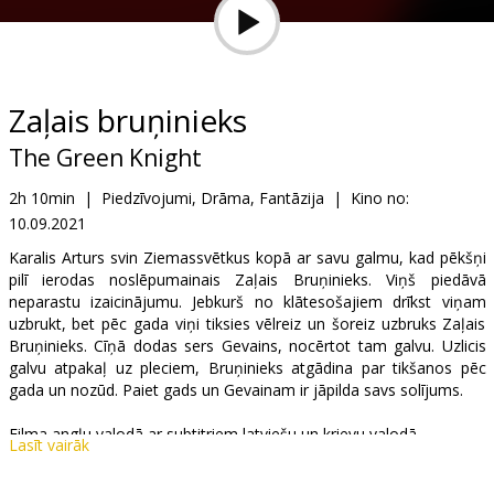
Dāvanu
kartes
Uzkodas
Zaļais bruņinieks
The Green Knight
B2B
2h 10min
|
Piedzīvojumi, Drāma, Fantāzija
|
Kino no:
10.09.2021
Kino
Klubs
Karalis Arturs svin Ziemassvētkus kopā ar savu galmu, kad pēkšņi
pilī ierodas noslēpumainais Zaļais Bruņinieks. Viņš piedāvā
neparastu izaicinājumu. Jebkurš no klātesošajiem drīkst viņam
uzbrukt, bet pēc gada viņi tiksies vēlreiz un šoreiz uzbruks Zaļais
Bruņinieks. Cīņā dodas sers Gevains, nocērtot tam galvu. Uzlicis
galvu atpakaļ uz pleciem, Bruņinieks atgādina par tikšanos pēc
gada un nozūd. Paiet gads un Gevainam ir jāpilda savs solījums.
Filma angļu valodā ar subtitriem latviešu un krievu valodā.
Lasīt vairāk