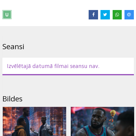
Izplatītājs:
Acme Film SIA
Režisors:
Malcolm D. Lee
Lomās:
LeBron James
,
Don Cheadle
,
Cedric Joe
,
Sonequa Martin-
Green
,
Khris Davis
Saites:
IMDB
,
Oficiālā mājas lapa
,
Facebook
Seansi
Izvēlētajā datumā filmai seansu nav.
Bildes