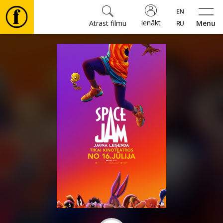
Ienākt
Atrast filmu
Menu
Filmas
🎵
Biļetes
Kultūra
Pasākumi
Ziņas