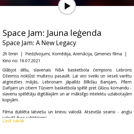
Dāvanu
kartes
Uzkodas
Space Jam: Jauna leģenda
Space Jam: A New Legacy
B2B
2h 0min
|
Piedzīvojumi, Komēdija, Animācija, Ģimenes filma
|
Kino no:
16.07.2021
Kino
Klubs
Glābjot dēlu, slavenais NBA basketbola čempions Lebrons
Džeimss nokļūst multeņu pasaulē. Lai viņi sveiki un veseli varētu
atgriezties mājās, Lebronam jāpalīdz Blīkšķu Banijam, Pīlem
Dafijam un citiem Tūņiem basketbola spēlē pret Glūņu komandu -
slavenu spēlētāju digitālajām un ar mākslīgo intelektu uzlabotajām
kopijām.
Filma dublēta latviešu un krievu valodā. Atsevišķi seansi - angļu
valodā (bez subtitriem).
Lasīt vairāk