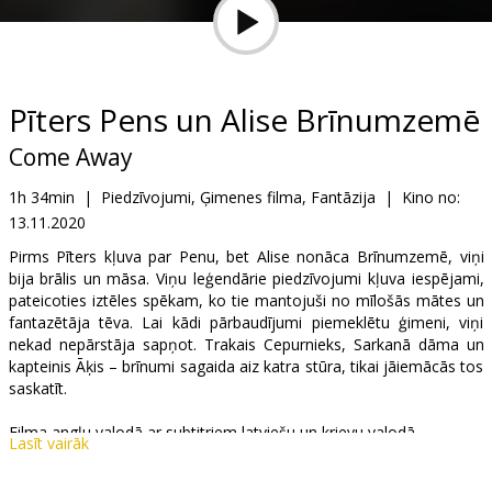
Dāvanu
kartes
Uzkodas
Pīters Pens un Alise Brīnumzemē
Come Away
B2B
1h 34min
|
Piedzīvojumi, Ģimenes filma, Fantāzija
|
Kino no:
13.11.2020
Kino
Klubs
Pirms Pīters kļuva par Penu, bet Alise nonāca Brīnumzemē, viņi
bija brālis un māsa. Viņu leģendārie piedzīvojumi kļuva iespējami,
pateicoties iztēles spēkam, ko tie mantojuši no mīlošās mātes un
fantazētāja tēva. Lai kādi pārbaudījumi piemeklētu ģimeni, viņi
nekad nepārstāja sapņot. Trakais Cepurnieks, Sarkanā dāma un
kapteinis Āķis – brīnumi sagaida aiz katra stūra, tikai jāiemācās tos
saskatīt.
Filma angļu valodā ar subtitriem latviešu un krievu valodā.
Lasīt vairāk