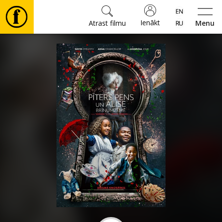
Ienākt
Atrast filmu
Menu
Filmas
🎵
Biļetes
Kultūra
Pasākumi
Ziņas