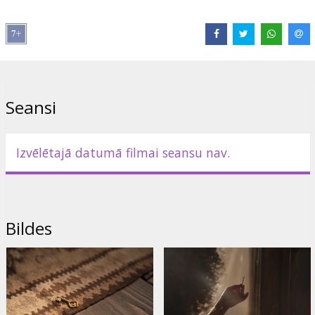
Izplatītājs:
VLG Filmas
Režisors:
Brenda Chapman
Lomās:
David Oyelowo
,
Anna Chancellor
,
Angelina Jolie
Saites:
IMDB
,
Facebook
,
Oficiālā mājas lapa
Seansi
Izvēlētajā datumā filmai seansu nav.
Bildes