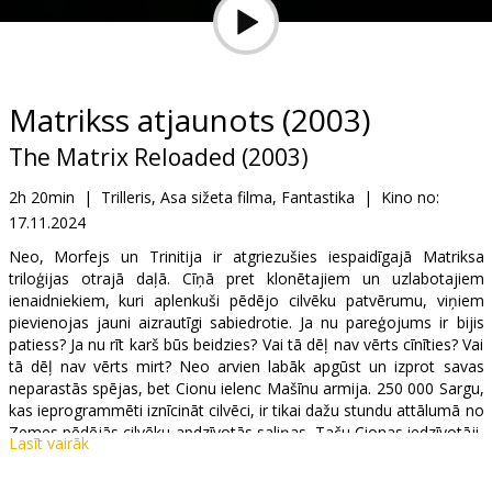
Dāvanu
kartes
Uzkodas
Matrikss atjaunots (2003)
The Matrix Reloaded (2003)
B2B
2h 20min
|
Trilleris, Asa sižeta filma, Fantastika
|
Kino no:
17.11.2024
Kino
Klubs
Neo, Morfejs un Trinitija ir atgriezušies iespaidīgajā Matriksa
triloģijas otrajā daļā. Cīņā pret klonētajiem un uzlabotajiem
ienaidniekiem, kuri aplenkuši pēdējo cilvēku patvērumu, viņiem
pievienojas jauni aizrautīgi sabiedrotie. Ja nu pareģojums ir bijis
patiess? Ja nu rīt karš būs beidzies? Vai tā dēļ nav vērts cīnīties? Vai
tā dēļ nav vērts mirt? Neo arvien labāk apgūst un izprot savas
neparastās spējas, bet Cionu ielenc Mašīnu armija. 250 000 Sargu,
kas ieprogrammēti iznīcināt cilvēci, ir tikai dažu stundu attālumā no
Zemes pēdējās cilvēku apdzīvotās saliņas. Taču Cionas iedzīvotāji,
Lasīt vairāk
kurus iedvesmojusi Morfeja pārliecības, ka Izredzētais piepildīs
Orākula pareģojumu un uzvarēs karā ar Mašīnām, paļaujas tikai un