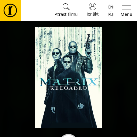
Ienākt
Atrast filmu
Menu
Filmas
🎵
Biļetes
Kultūra
Pasākumi
Ziņas