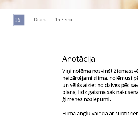
Dāvanu
kartes
Drāma
1h 37min
Uzkodas
B2B
Anotācija
Kino
Viņi nolēma nosvinēt Ziemassvē
Klubs
neizārtējami slima, nolēmusi pē
un vēlās aiziet no dzīves pēc s
plāna, līdz gaismā sāk nākt sena
ģimenes noslēpumi.
Filma angļu valodā ar subtitrie