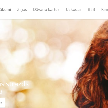
ākumi
Ziņas
Dāvanu kartes
Uzkodas
B2B
Kin
s strazds
d
is