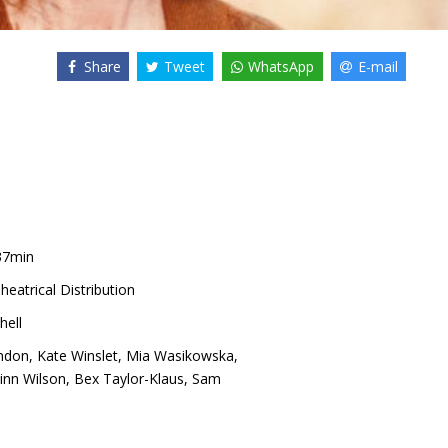
Share
Tweet
WhatsApp
E-mail
37min
heatrical Distribution
hell
ndon
,
Kate Winslet
,
Mia Wasikowska
,
inn Wilson
,
Bex Taylor-Klaus
,
Sam