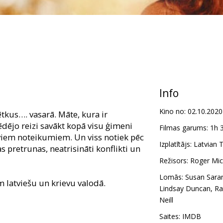
Info
Kino no:
02.10.2020
tkus…. vasarā. Māte, kura ir
dējo reizi savākt kopā visu ģimeni
Filmas garums:
1h 
aviem noteikumiem. Un viss notiek pēc
Izplatītājs:
Latvian T
s pretrunas, neatrisināti konflikti un
Režisors:
Roger Mic
Lomās:
Susan Sara
m latviešu un krievu valodā.
Lindsay Duncan
,
Ra
Neill
Saites:
IMDB