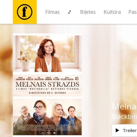
Filmas
🎵
Biļetes
Kultūra
Pas
Filmas
🎵
Biļetes
Kultūra
Melnai
Pasākumi
Blackbir
Ziņas
Treiler