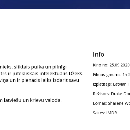
Info
Kino no:
25.09.2020
nieks, sliktais puika un pilnīgi
s ir jutekliskais intelektuālis Džeks.
Filmas garums:
1h 
viņa un ir pienācis laiks izdarīt savu
Izplatītājs:
Latvian T
Režisors:
Drake Do
m latviešu un krievu valodā.
Lomās:
Shailene W
Saites:
IMDB