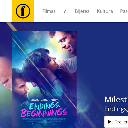
Filmas
🎵
Biļetes
Kultūra
Pas
Filmas
🎵
Biļetes
Kultūra
Mīlest
Pasākumi
Endings
Ziņas
Treiler