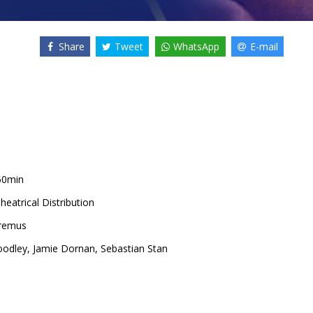
Share
Tweet
WhatsApp
E-mail
50min
heatrical Distribution
remus
oodley
,
Jamie Dornan
,
Sebastian Stan