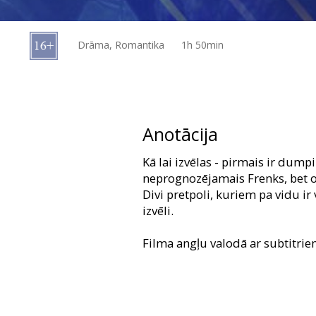
Dāvanu
kartes
Drāma, Romantika
1h 50min
Uzkodas
B2B
Anotācija
Kino
Kā lai izvēlas - pirmais ir dumpi
Klubs
neprognozējamais Frenks, bet otr
Divi pretpoli, kuriem pa vidu ir 
izvēli.
Filma angļu valodā ar subtitrie