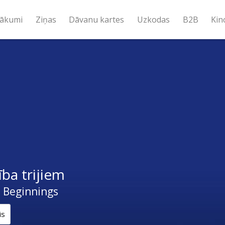
ākumi
Ziņas
Dāvanu kartes
Uzkodas
B2B
Kin
ība trijiem
, Beginnings
is