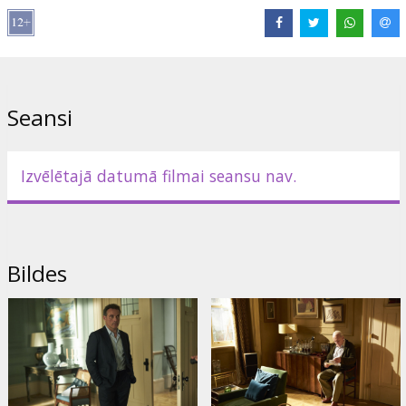
Režisors:
Florian Zeller
Lomās:
Anthony Hopkins
,
Olivia Colman
,
Mark Gatiss
,
Rufus
Sewell
,
Imogen Poots
,
Olivia Williams
Saites:
IMDB
,
bestfilm.eu
,
Oficiālā mājas lapa
Seansi
Izvēlētajā datumā filmai seansu nav.
Bildes