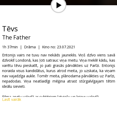
Dāvanu
kartes
Uzkodas
Tēvs
The Father
B2B
1h 37min
|
Drāma
|
Kino no:
23.07.2021
Kino
Entonijs vairs ne tuvu nav nekāds jauneklis. Viņš dzīvo viens savā
dzīvoklī Londonā, kas ļoti satrauc viņa meitu. Viņa meklē kādu, kas
Klubs
varētu tēvu pieskatīt, jo pati grasās pārvākties uz Parīzi. Entonijs
noraida visus kandidātus, kurus atrod meita, jo uzskata, ka viņam
nav vajadzīga aukle. Tomēr meita, plānodama pārvākties uz Parīzi,
nepadodas. Viņa neatlaidīgi mēģina atrast stūrgalvīgajam tētim
ideālu sievieti.
Filma angļu valodā ar subtitriem latviešu un krievu valodā.
Lasīt vairāk
Izplatītājs:
Best Film SIA