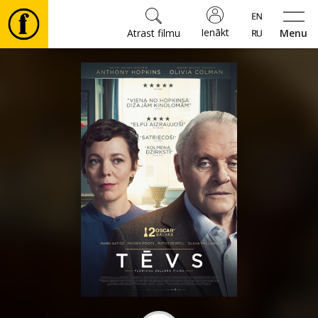
Ienākt
Atrast filmu
Menu
Filmas
🎵
Biļetes
Kultūra
Pasākumi
Ziņas