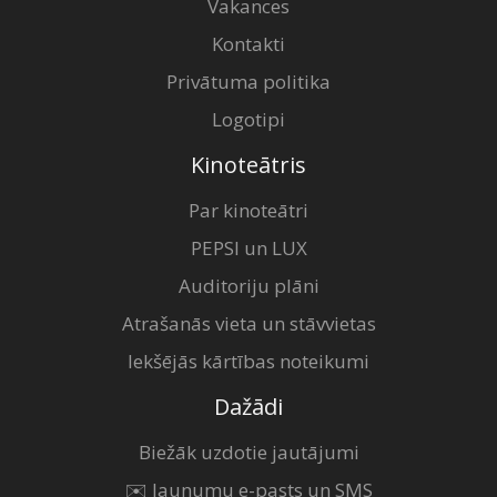
Vakances
Kontakti
Privātuma politika
Logotipi
Kinoteātris
Par kinoteātri
PEPSI un LUX
Auditoriju plāni
Atrašanās vieta un stāvvietas
Iekšējās kārtības noteikumi
Dažādi
Biežāk uzdotie jautājumi
✉️ Jaunumu e-pasts un SMS