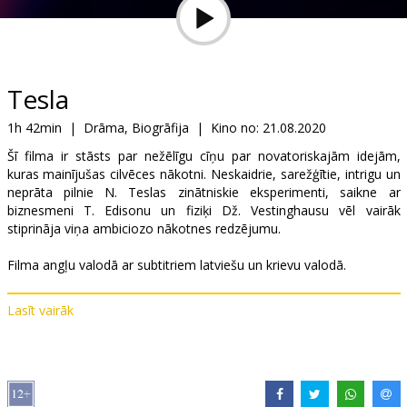
Dāvanu
kartes
Uzkodas
Tesla
1h 42min
|
Drāma, Biogrāfija
|
Kino no:
21.08.2020
B2B
Šī filma ir stāsts par nežēlīgu cīņu par novatoriskajām idejām,
kuras mainījušas cilvēces nākotni. Neskaidrie, sarežģītie, intrigu un
Kino
neprāta pilnie N. Teslas zinātniskie eksperimenti, saikne ar
biznesmeni T. Edisonu un fiziķi Dž. Vestinghausu vēl vairāk
Klubs
stiprināja viņa ambiciozo nākotnes redzējumu.
Filma angļu valodā ar subtitriem latviešu un krievu valodā.
Lasīt vairāk
Izplatītājs:
Garsu Pasaulio Irasai UAB
Režisors:
Michael Almereyda
Lomās:
Ethan Hawke
,
Eve Hewson
,
Kyle MacLachlan
,
Jim Gaffigan
,
Josh Hamilton
Saites:
IMDB