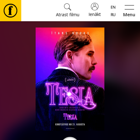
Ienākt
Atrast filmu
Menu
Filmas
🎵
Biļetes
Kultūra
Pasākumi
Ziņas