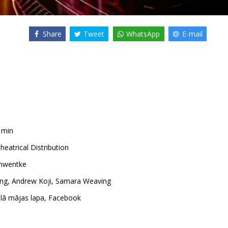
Share
Tweet
WhatsApp
E-mail
1min
heatrical Distribution
chwentke
ing
,
Andrew Koji
,
Samara Weaving
ālā mājas lapa
,
Facebook