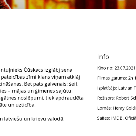
Info
Kino no:
23.07.2021
ntuļnieks Čūskacs izglābj sena
pateicības zīmi klans viņam atklāj
Filmas garums:
2h 
nāšanas. Bet pats galvenais: šeit
Izplatītājs:
Latvian T
iecies – mājas un ģimenes sajūtu.
agātnes noslēpumi, tiek apdraudēta
Režisors:
Robert S
āte un uzticība.
Lomās:
Henry Gold
m latviešu un krievu valodā.
Saites:
IMDB
,
Ofici