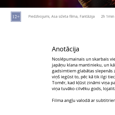
Dāvanu
kartes
Piedzīvojumi, Asa sižeta filma, Fantāzija
2h 1min
Uzkodas
B2B
Anotācija
Kino
Noslēpumainais un skarbais vie
Klubs
japāņu klana mantinieku, un kā 
gadsimtiem glabātas slepenās zi
viņš iegūst to, pēc kā tik ilgi t
Tomēr, kad kļūst zināmi viņa p
viņa tuvāko cilvēku gods, lojalit
Filma angļu valodā ar subtitrie