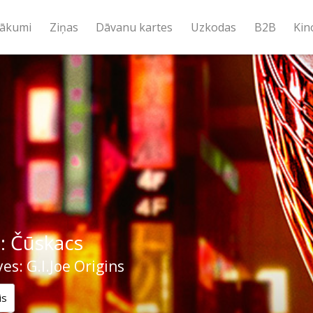
ākumi
Ziņas
Dāvanu kartes
Uzkodas
B2B
Kin
e: Čūskacs
es: G.I.Joe Origins
is