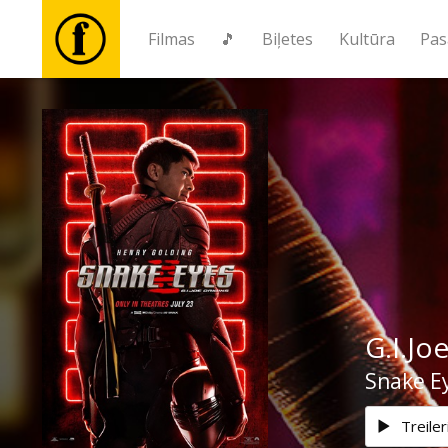
Filmas
🎵
Biļetes
Kultūra
Pas
Filmas
🎵
Biļetes
Kultūra
G.I.Jo
Pasākumi
Snake Ey
Ziņas
Treiler