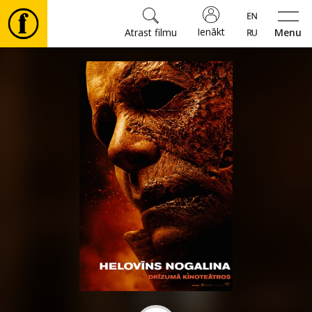
Ienākt
Atrast filmu
Menu
Filmas
🎵
Biļetes
Kultūra
Pasākumi
Ziņas