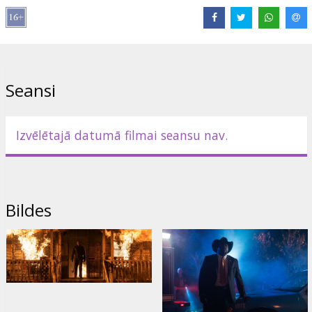
Lomās:
Jamie Lee Curtis
,
Andi Matichak
,
Judy Greer
,
Will Patton
,
Thomas Mann
,
Anthony Michael Hall
Saites:
IMDB
,
Oficiālā mājas lapa
,
Facebook
Seansi
Izvēlētajā datumā filmai seansu nav.
Bildes