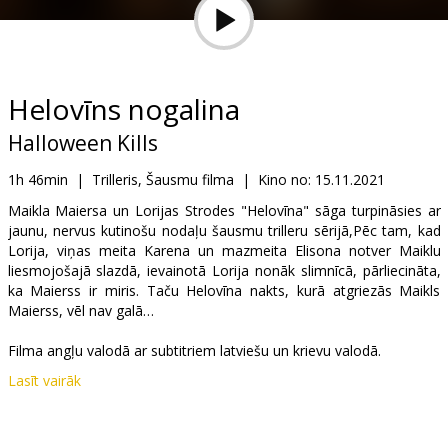
Dāvanu
kartes
Uzkodas
Helovīns nogalina
Halloween Kills
B2B
1h 46min
|
Trilleris, Šausmu filma
|
Kino no:
15.11.2021
Kino
Maikla Maiersa un Lorijas Strodes "Helovīna" sāga turpināsies ar
jaunu, nervus kutinošu nodaļu šausmu trilleru sērijā,Pēc tam, kad
Klubs
Lorija, viņas meita Karena un mazmeita Elisona notver Maiklu
liesmojošajā slazdā, ievainotā Lorija nonāk slimnīcā, pārliecināta,
ka Maierss ir miris. Taču Helovīna nakts, kurā atgriezās Maikls
Maierss, vēl nav galā…
Filma angļu valodā ar subtitriem latviešu un krievu valodā.
Lasīt vairāk
Izplatītājs:
Latvian Theatrical Distribution
Režisors:
David Gordon Green