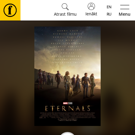
Ienākt
Atrast filmu
Menu
Filmas
🎵
Biļetes
Kultūra
Pasākumi
Ziņas