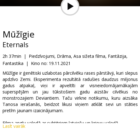
Dāvanu
kartes
Uzkodas
Mūžīgie
Eternals
B2B
2h 37min
|
Piedzīvojumi, Drāma, Asa sižeta filma, Fantāzija,
Fantastika
|
Kino no:
19.11.2021
Kino
Klubs
Mūžīgie ir ģenētiski uzlabotas pārcilvēku rases pārstāvji, kuri slepus
apdzīvo Zemi. Eksperimenta rezultātā radušies daudzus miljonus
gadus atpakaļ, viņi ir apveltīti ar visneiedomājamākajām
superspējām un jau tūkstošiem gadu aizstāv cilvēkus no
monstrozajiem Deviantiem. Taču virkne notikumu, kuru aizsāka
Tanosa ierašanās, beidzot likusi viņiem atklāt sevi un stāties
pretīm jaunam izaicinājumam.
Filma angļu valodā ar subtitriem latviešu un krievu valodā.
Lasīt vairāk