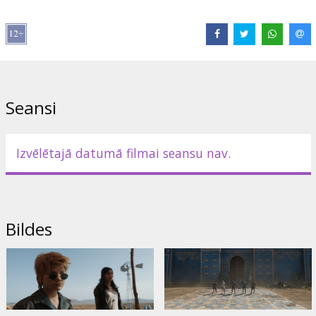
Izplatītājs:
Latvian Theatrical Distribution
Režisors:
Chloé Zhao
Lomās:
Angelina Jolie
,
Gemma Chan
,
Richard Madden
,
Kumail
Nanjiani
,
Lauren Ridloff
,
Brian Tyree Henry
,
Salma Hayek
,
Lia
McHugh
,
Don Lee
,
Kit Harington
Saites:
IMDB
,
Facebook
,
Oficiālā mājas lapa
Seansi
Izvēlētajā datumā filmai seansu nav.
Bildes