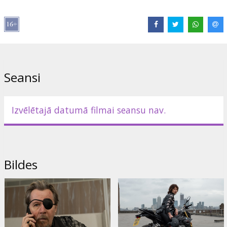
Lomās:
Olga Kurylenko
,
Gary Oldman
,
Dermot Mulroney
Saites:
IMDB
Seansi
Izvēlētajā datumā filmai seansu nav.
Bildes