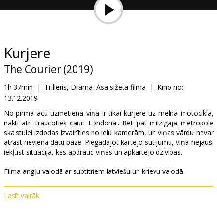
Dāvanu
kartes
Uzkodas
Kurjere
The Courier (2019)
B2B
1h 37min
|
Trilleris, Drāma, Asa sižeta filma
|
Kino no:
13.12.2019
Kino
Klubs
No pirmā acu uzmetiena viņa ir tikai kurjere uz melna motocikla,
naktī ātri traucoties cauri Londonai. Bet pat milzīgajā metropolē
skaistulei izdodas izvairīties no ielu kamerām, un viņas vārdu nevar
atrast nevienā datu bāzē. Piegādājot kārtējo sūtījumu, viņa nejauši
iekļūst situācijā, kas apdraud viņas un apkārtējo dzīvības.
Filma angļu valodā ar subtitriem latviešu un krievu valodā.
Lasīt vairāk
Izplatītājs:
VLG Filmas
Režisors:
Zackary Adler