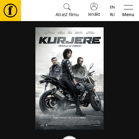
Ienākt
Atrast filmu
Menu
Filmas
🎵
Biļetes
Kultūra
Pasākumi
Ziņas