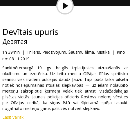
Dāvanu
kartes
Uzkodas
Devītais upuris
Девятая
B2B
1h 39min
|
Trilleris, Piedzīvojumi, Šausmu filma, Mistika
|
Kino
no:
08.11.2019
Kino
Klubs
Sanktpēterburgā 19. gs. beigās izplatījusies aizraušanās ar
okultismu un ezotēriku. Uz britu medija Olīvijas Rīdas spiritisko
seansu viesizrādēm pulcējas daudz ļaužu Tajā pašā laikā pilsētā
notiek noslēpumainas rituālas slepkavības — uz ielām nolaupīto
meiteņu sakropļotie ķermeņi vēlāk tiek atrasti visdažādākajās
pilsētas vietās. Jaunais policijas oficieris Rostovs nolemj vērsties
pie Olīvijas cerībā, ka viņas īstā vai šķietamā spēja izsaukt
nogalināto meiteņu garus palīdzēs notvert slepkavu.
Lasīt vairāk
Filma krievu valodā ar subtitriem latviešu valodā.