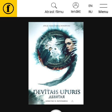
Ienākt
Atrast filmu
Menu
Filmas
🎵
Biļetes
Kultūra
Pasākumi
Ziņas