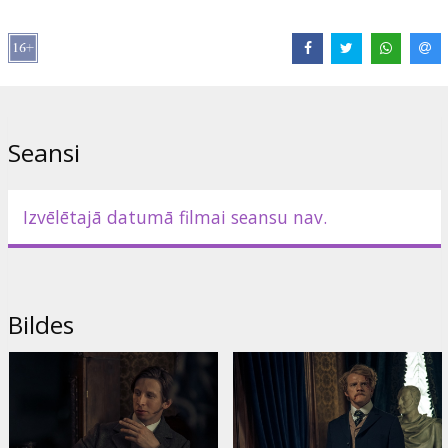
Izplatītājs:
Acme Film SIA
Režisors:
Nikolay Khomeriki
Lomās:
Evganiy Tsyganov
,
Daisy Head
,
Yuri Kolokolnikov
Saites:
acmefilm.lv
Seansi
Izvēlētajā datumā filmai seansu nav.
Bildes