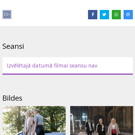
Lomās:
Kristen Stewart
,
Naomi Scott
,
Ella Balinska
,
Elizabeth
Banks
,
Djimon Hounsou
,
Sam Claflin
,
Noah Centineo
,
Patrick
Stewart
Saites:
IMDB
,
Facebook
,
Oficiālā mājas lapa
Seansi
Izvēlētajā datumā filmai seansu nav.
Bildes