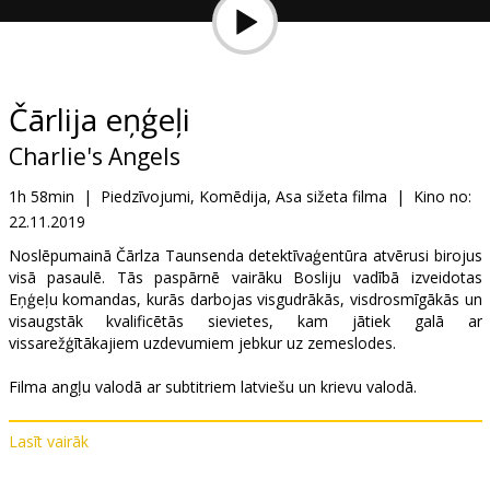
Dāvanu
kartes
Uzkodas
Čārlija eņģeļi
Charlie's Angels
B2B
1h 58min
|
Piedzīvojumi, Komēdija, Asa sižeta filma
|
Kino no:
22.11.2019
Kino
Klubs
Noslēpumainā Čārlza Taunsenda detektīvaģentūra atvērusi birojus
visā pasaulē. Tās paspārnē vairāku Bosliju vadībā izveidotas
Eņģeļu komandas, kurās darbojas visgudrākās, visdrosmīgākās un
visaugstāk kvalificētās sievietes, kam jātiek galā ar
vissarežģītākajiem uzdevumiem jebkur uz zemeslodes.
Filma angļu valodā ar subtitriem latviešu un krievu valodā.
Lasīt vairāk
Izplatītājs:
Acme Film SIA
Režisors:
Elizabeth Banks