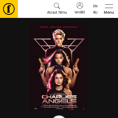
Ienākt
Atrast filmu
Menu
Filmas
🎵
Biļetes
Kultūra
Pasākumi
Ziņas