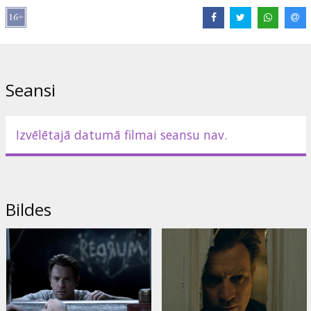
Izplatītājs:
Acme Film SIA
Režisors:
Mike Flanagan
Lomās:
Ewan McGregor
,
Rebecca Ferguson
,
Kyliegh Curran
,
Bruce
Greenwood
,
Cliff Curtis
Saites:
IMDB
,
Oficiālā mājas lapa
,
Facebook
Seansi
Izvēlētajā datumā filmai seansu nav.
Bildes