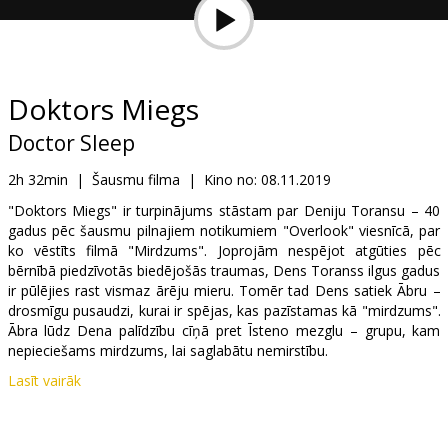
Dāvanu
kartes
Uzkodas
Doktors Miegs
Doctor Sleep
B2B
2h 32min
|
Šausmu filma
|
Kino no:
08.11.2019
Kino
"Doktors Miegs" ir turpinājums stāstam par Deniju Toransu – 40
gadus pēc šausmu pilnajiem notikumiem "Overlook" viesnīcā, par
Klubs
ko vēstīts filmā "Mirdzums". Joprojām nespējot atgūties pēc
bērnībā piedzīvotās biedējošās traumas, Dens Toranss ilgus gadus
ir pūlējies rast vismaz ārēju mieru. Tomēr tad Dens satiek Ābru –
drosmīgu pusaudzi, kurai ir spējas, kas pazīstamas kā "mirdzums".
Ābra lūdz Dena palīdzību cīņā pret Īsteno mezglu – grupu, kam
nepieciešams mirdzums, lai saglabātu nemirstību.
Lasīt vairāk
Movie in English with subtitles in Latvian and Russian.