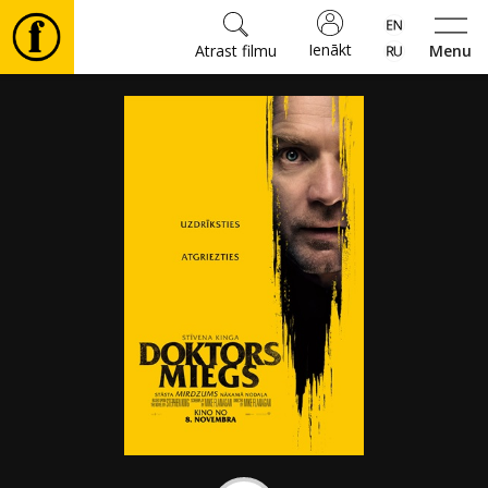
Ienākt
Atrast filmu
Menu
Filmas
🎵
Biļetes
Kultūra
Pasākumi
Ziņas