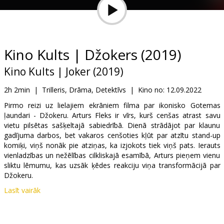
Dāvanu
kartes
Uzkodas
Kino Kults | Džokers (2019)
Kino Kults | Joker (2019)
B2B
2h 2min
|
Trilleris, Drāma, Detektīvs
|
Kino no:
12.09.2022
Kino
Pirmo reizi uz lielajiem ekrāniem filma par ikonisko Gotemas
ļaundari - Džokeru. Arturs Fleks ir vīrs, kurš cenšas atrast savu
Klubs
vietu pilsētas sašķeltajā sabiedrībā. Dienā strādājot par klaunu
gadījuma darbos, bet vakaros cenšoties kļūt par atzītu stand-up
komiķi, viņš nonāk pie atziņas, ka izjokots tiek viņš pats. Ierauts
vienladzības un nežēlības cilkliskajā esamībā, Arturs pieņem vienu
sliktu lēmumu, kas uzsāk ķēdes reakciju viņa transformācijā par
Džokeru.
Lasīt vairāk
Filma angļu valodā ar subtitriem latviešu un krievu valodā.