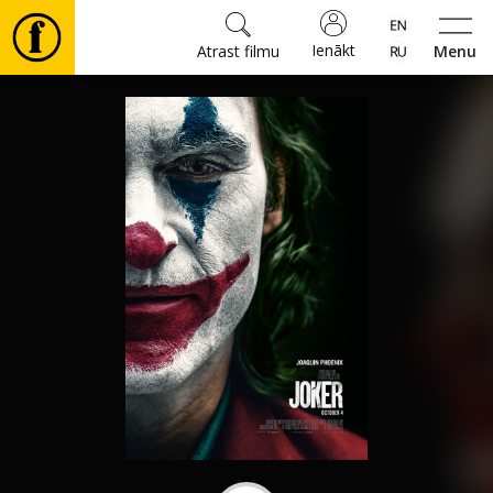
Ienākt
Atrast filmu
Menu
Filmas
🎵
Biļetes
Kultūra
Pasākumi
Ziņas