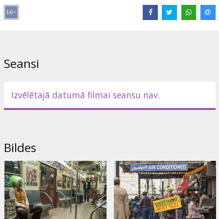
Izplatītājs:
Acme Film SIA
Režisors:
Todd Phillips
Lomās:
Joaquin Phoenix
,
Robert De Niro
,
Frances Conroy
,
Zazie
Beetz
Saites:
IMDB
,
Oficiālā mājas lapa
,
Facebook
Seansi
Izvēlētajā datumā filmai seansu nav.
Bildes