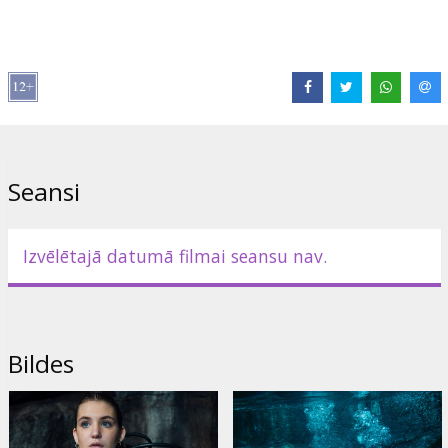
Izplatītājs:
VLG Filmas
Režisors:
Johannes Roberts
Lomās:
Nia Long
,
Sophie Nélisse
,
Sistine Stallone
,
Corinne Foxx
,
John Corbett
Saites:
IMDB
,
Facebook
Seansi
Izvēlētajā datumā filmai seansu nav.
Bildes