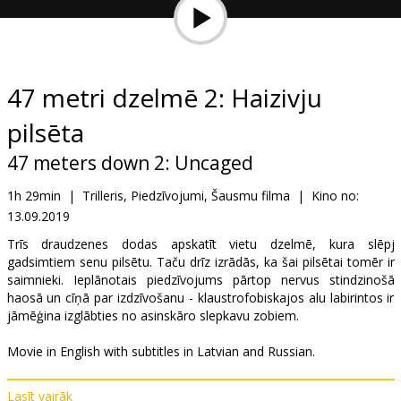
Dāvanu
kartes
Uzkodas
47 metri dzelmē 2: Haizivju
pilsēta
B2B
47 meters down 2: Uncaged
Kino
1h 29min
|
Trilleris, Piedzīvojumi, Šausmu filma
|
Kino no:
Klubs
13.09.2019
Trīs draudzenes dodas apskatīt vietu dzelmē, kura slēpj
gadsimtiem senu pilsētu. Taču drīz izrādās, ka šai pilsētai tomēr ir
saimnieki. Ieplānotais piedzīvojums pārtop nervus stindzinošā
haosā un cīņā par izdzīvošanu - klaustrofobiskajos alu labirintos ir
jāmēģina izglābties no asinskāro slepkavu zobiem.
Movie in English with subtitles in Latvian and Russian.
Lasīt vairāk