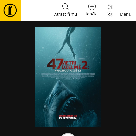
Ienākt
Atrast filmu
Menu
Filmas
🎵
Biļetes
Kultūra
Pasākumi
Ziņas