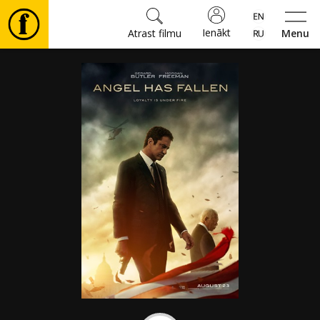
Ienākt
Atrast filmu
Menu
Filmas
🎵
Biļetes
Kultūra
Pasākumi
Ziņas