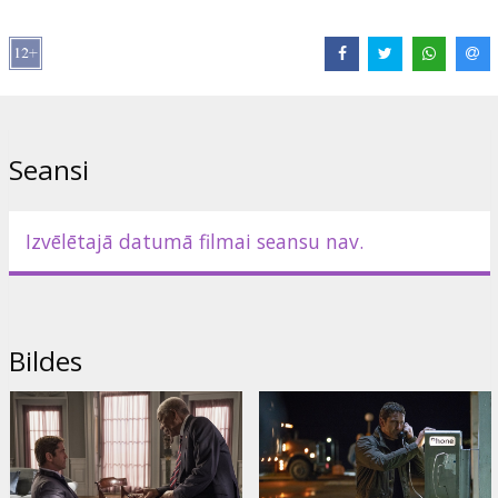
Režisors:
Ric Roman Waugh
Lomās:
Gerard Butler
,
Morgan Freeman
,
Jada Pinkett Smith
,
Lance
Reddick
,
Tim Blake Nelson
,
Piper Perabo
,
Nick Nolte
,
Danny
Huston
Saites:
IMDB
,
Oficiālā mājas lapa
,
Facebook
Seansi
Izvēlētajā datumā filmai seansu nav.
Bildes