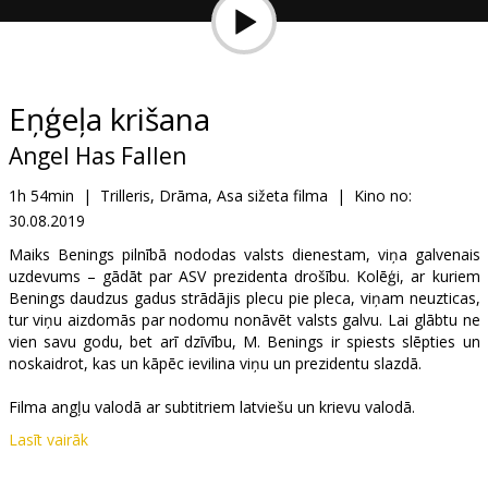
Dāvanu
kartes
Uzkodas
Eņģeļa krišana
Angel Has Fallen
B2B
1h 54min
|
Trilleris, Drāma, Asa sižeta filma
|
Kino no:
30.08.2019
Kino
Klubs
Maiks Benings pilnībā nododas valsts dienestam, viņa galvenais
uzdevums – gādāt par ASV prezidenta drošību. Kolēģi, ar kuriem
Benings daudzus gadus strādājis plecu pie pleca, viņam neuzticas,
tur viņu aizdomās par nodomu nonāvēt valsts galvu. Lai glābtu ne
vien savu godu, bet arī dzīvību, M. Benings ir spiests slēpties un
noskaidrot, kas un kāpēc ievilina viņu un prezidentu slazdā.
Filma angļu valodā ar subtitriem latviešu un krievu valodā.
Lasīt vairāk
Izplatītājs:
Garsu pasaulio irasai UAB