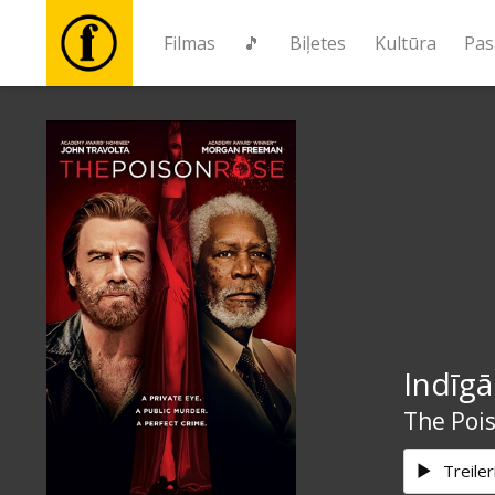
Filmas
🎵
Biļetes
Kultūra
Pas
Filmas
🎵
Biļetes
Kultūra
Indīgā
Pasākumi
The Poi
Ziņas
Treiler