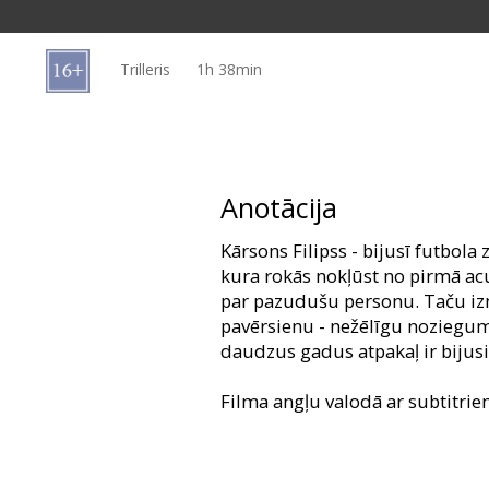
Dāvanu
kartes
Trilleris
1h 38min
Uzkodas
B2B
Anotācija
Kino
Kārsons Filipss - bijusī futbola 
Klubs
kura rokās nokļūst no pirmā ac
par pazudušu personu. Taču iz
pavērsienu - nežēlīgu noziegumu
daudzus gadus atpakaļ ir bijusi
Filma angļu valodā ar subtitrie