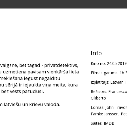
Info
Kino no:
24.05.2019
zvaigzne, bet tagad - privātdetektīvs,
u uzmetiena pavisam vienkārša lieta
Filmas garums:
1h 
meklēšana iegūst negaidītu
Izplatītājs:
Latvian T
 sērijā ir iejaukta viņa meita, kura
 bez vēsts pazudusi.
Režisors:
Francesco
Giliberto
m latviešu un krievu valodā.
Lomās:
John Travol
Famke Janssen
,
Pet
Saites:
IMDB