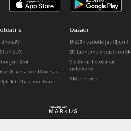
oteātris
Dažādi
 kinoteātri
Biežāk uzdotie jautājumi
SI un LUX
✉️ Jaunumu e-pasts un S
itoriju plāni
Sistēmas lietošanas
noteikumi
ašanās vieta un stāvvietas
XML serviss
šējās kārtības noteikumi