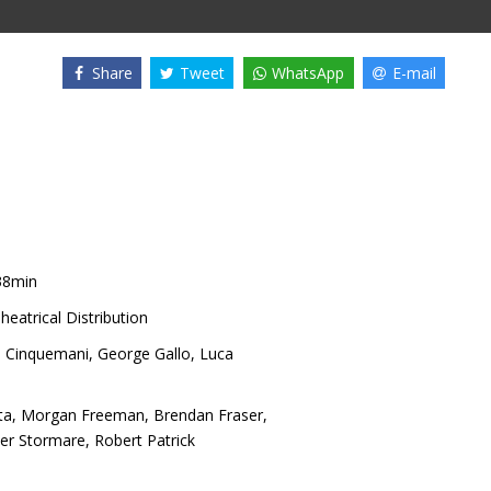
Share
Tweet
WhatsApp
E-mail
38min
heatrical Distribution
 Cinquemani
,
George Gallo
,
Luca
ta
,
Morgan Freeman
,
Brendan Fraser
,
er Stormare
,
Robert Patrick