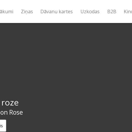
ākumi
Ziņas
Dāvanu kartes
Uzkodas
B2B
Kin
 roze
son Rose
is