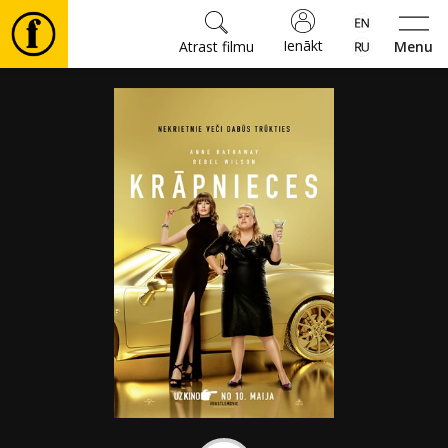
Ienākt
Atrast filmu
Menu
Filmas
🎵
Biļetes
Kultūra
Pasākumi
Ziņas