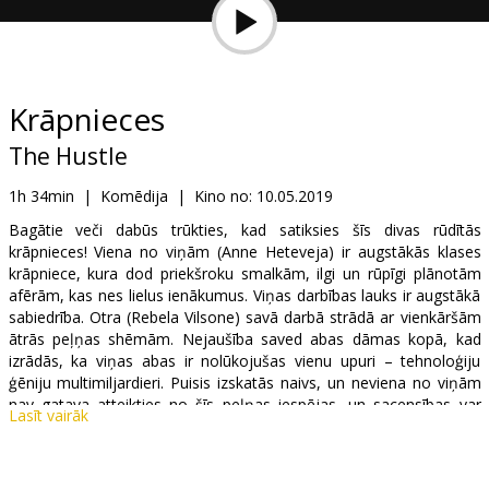
Dāvanu
kartes
Uzkodas
Krāpnieces
The Hustle
B2B
1h 34min
|
Komēdija
|
Kino no:
10.05.2019
Kino
Bagātie veči dabūs trūkties, kad satiksies šīs divas rūdītās
krāpnieces! Viena no viņām (Anne Heteveja) ir augstākās klases
Klubs
krāpniece, kura dod priekšroku smalkām, ilgi un rūpīgi plānotām
afērām, kas nes lielus ienākumus. Viņas darbības lauks ir augstākā
sabiedrība. Otra (Rebela Vilsone) savā darbā strādā ar vienkāršām
ātrās peļņas shēmām. Nejaušība saved abas dāmas kopā, kad
izrādās, ka viņas abas ir nolūkojušas vienu upuri – tehnoloģiju
ģēniju multimiljardieri. Puisis izskatās naivs, un neviena no viņām
nav gatava atteikties no šīs peļņas iespējas, un sacensības var
Lasīt vairāk
sākties! Lai uzvar labākā!
Filma angļu valodā ar subtitriem latviešu un krievu valodā.