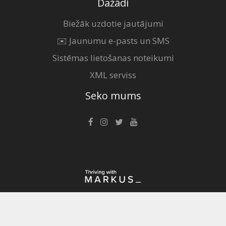
Dažādi
Biežāk uzdotie jautājumi
✉️ Jaunumu e-pasts un SMS
Sistēmas lietošanas noteikumi
XML serviss
Seko mums