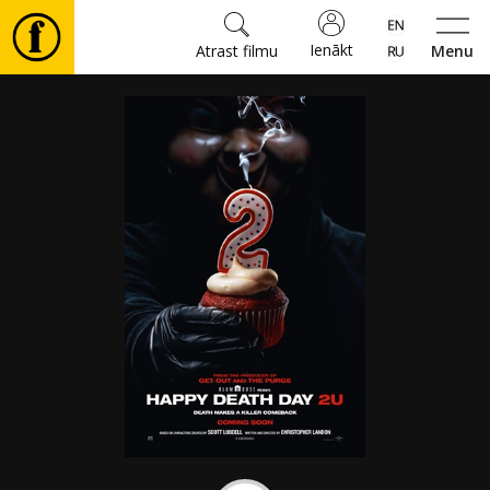
Ienākt
Atrast filmu
Menu
Filmas
🎵
Biļetes
Kultūra
Pasākumi
Ziņas