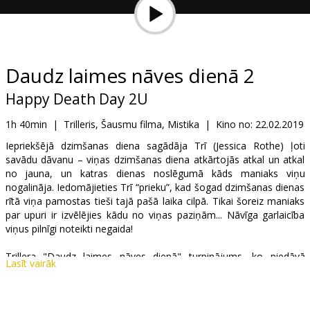
Dāvanu
kartes
Uzkodas
Daudz laimes nāves dienā 2
Happy Death Day 2U
B2B
1h 40min
|
Trilleris, Šausmu filma, Mistika
|
Kino no:
22.02.2019
Kino
Iepriekšējā dzimšanas diena sagādāja Trī (Jessica Rothe) ļoti
savādu dāvanu – viņas dzimšanas diena atkārtojās atkal un atkal
Klubs
no jauna, un katras dienas noslēgumā kāds maniaks viņu
nogalināja. Iedomājieties Trī “prieku”, kad šogad dzimšanas dienas
rītā viņa pamostas tieši tajā pašā laika cilpā. Tikai šoreiz maniaks
par upuri ir izvēlējies kādu no viņas paziņām... Nāvīga garlaicība
viņus pilnīgi noteikti negaida!
Trillera "Daudz laimes nāves dienā" turpinājums, ko piedāvā
Lasīt vairāk
studija Blumhouse - filmu "Prom!" (Get Out) un "Sašķeltais" (Split)
veidotāji.