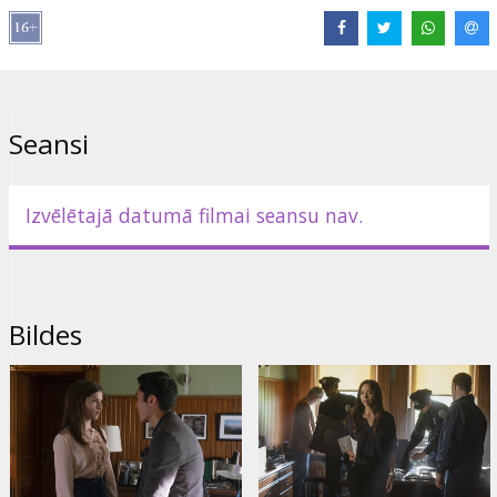
Lomās:
Anna Kendrick
,
Blake Lively
,
Henry Golding
,
Andrew
Rannells
,
Linda Cardellini
,
Jean Smart
,
Rupert Friend
Saites:
IMDB
,
Oficiālā mājas lapa
,
Facebook
Seansi
Izvēlētajā datumā filmai seansu nav.
Bildes