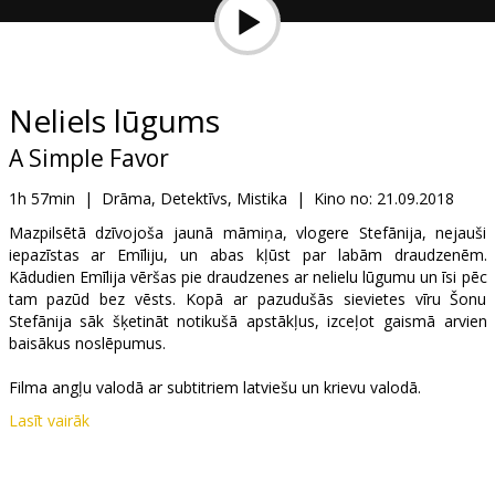
Dāvanu
kartes
Uzkodas
Neliels lūgums
A Simple Favor
B2B
1h 57min
|
Drāma, Detektīvs, Mistika
|
Kino no:
21.09.2018
Kino
Mazpilsētā dzīvojoša jaunā māmiņa, vlogere Stefānija, nejauši
iepazīstas ar Emīliju, un abas kļūst par labām draudzenēm.
Klubs
Kādudien Emīlija vēršas pie draudzenes ar nelielu lūgumu un īsi pēc
tam pazūd bez vēsts. Kopā ar pazudušās sievietes vīru Šonu
Stefānija sāk šķetināt notikušā apstākļus, izceļot gaismā arvien
baisākus noslēpumus.
Filma angļu valodā ar subtitriem latviešu un krievu valodā.
Lasīt vairāk
Izplatītājs:
Acme Film SIA
Režisors:
Paul Feig