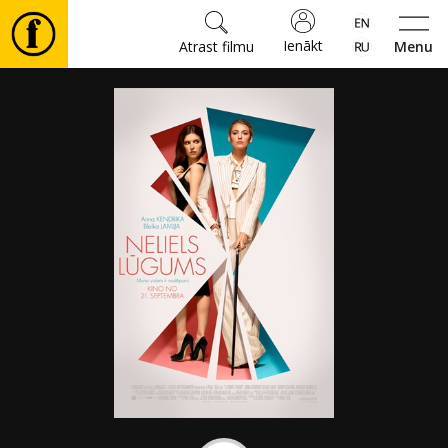
Ienākt
Atrast filmu
Menu
Filmas
🎵
Biļetes
Kultūra
Pasākumi
Ziņas