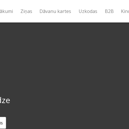
ākumi
Ziņas
Dāvanu kartes
Uzkodas
B2B
Kin
dze
is