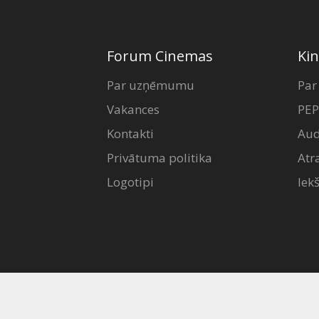
Forum Cinemas
Kin
Par uzņēmumu
Par
Vakances
PEP
Kontakti
Aud
Privātuma politika
Atr
Logotipi
Iek