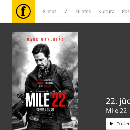
Filmas
🎵
Biļetes
Kultūra
Pas
Filmas
🎵
Biļetes
Kultūra
22. jū
Pasākumi
Mile 22
Ziņas
Treiler