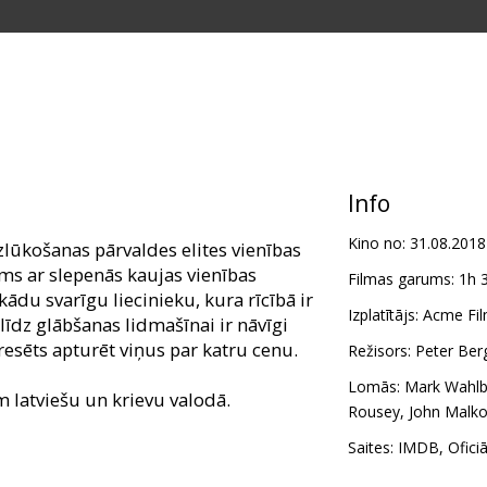
Info
Kino no:
31.08.2018
izlūkošanas pārvaldes elites vienības
ms ar slepenās kaujas vienības
Filmas garums:
1h 
kādu svarīgu liecinieku, kura rīcībā ir
Izplatītājs:
Acme Fil
 līdz glābšanas lidmašīnai ir nāvīgi
eresēts apturēt viņus par katru cenu.
Režisors:
Peter Ber
Lomās:
Mark Wahlb
m latviešu un krievu valodā.
Rousey
,
John Malko
Saites:
IMDB
,
Ofici