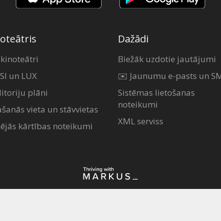
oteātris
Dažādi
 kinoteātri
Biežāk uzdotie jautājumi
SI un LUX
✉️ Jaunumu e-pasts un S
itoriju plāni
Sistēmas lietošanas
noteikumi
ašanās vieta un stāvvietas
XML serviss
šējās kārtības noteikumi