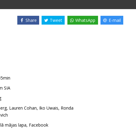
Share
Tweet
WhatsApp
E-mail
35min
m SIA
g
erg
,
Lauren Cohan
,
Iko Uwais
,
Ronda
vich
ālā mājas lapa
,
Facebook