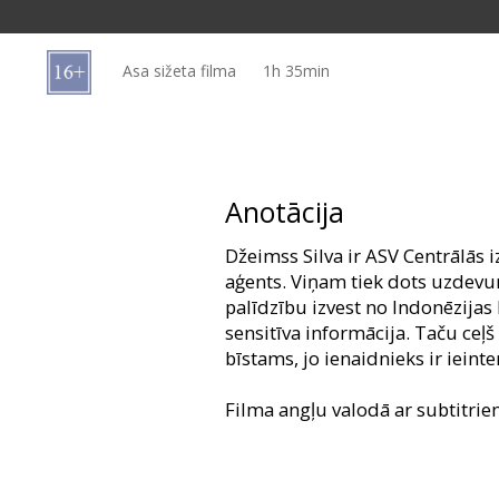
Dāvanu
kartes
Asa sižeta filma
1h 35min
Uzkodas
B2B
Anotācija
Kino
Džeimss Silva ir ASV Centrālās 
Klubs
aģents. Viņam tiek dots uzdevu
palīdzību izvest no Indonēzijas 
sensitīva informācija. Taču ceļš
bīstams, jo ienaidnieks ir ieint
Filma angļu valodā ar subtitrie