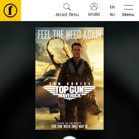
Ienākt
Atrast filmu
Menu
Filmas
🎵
Biļetes
Kultūra
Pasākumi
Ziņas