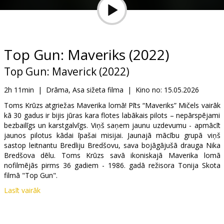
Dāvanu
kartes
Uzkodas
Top Gun: Maveriks (2022)
Top Gun: Maverick (2022)
B2B
2h 11min
|
Drāma, Asa sižeta filma
|
Kino no:
15.05.2026
Kino
Toms Krūzs atgriežas Maverika lomā! Pīts “Maveriks” Mičels vairāk
kā 30 gadus ir bijis jūras kara flotes labākais pilots – nepārspējami
Klubs
bezbailīgs un karstgalvīgs. Viņš saņem jaunu uzdevumu - apmācīt
jaunos pilotus kādai īpašai misijai. Jaunajā mācību grupā viņš
sastop leitnantu Bredliju Bredšovu, sava bojāgājušā drauga Nika
Bredšova dēlu. Toms Krūzs savā ikoniskajā Maverika lomā
nofilmējās pirms 36 gadiem - 1986. gadā režisora Tonija Skota
filmā "Top Gun".
Lasīt vairāk
Filma angļu valodā ar subtitriem latviešu un krievu valodā.