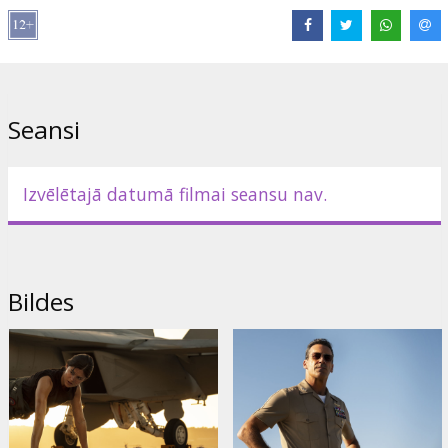
Izplatītājs:
Latvian Theatrical Distribution
Režisors:
Joseph Kosinski
Lomās:
Tom Cruise
,
Miles Teller
,
Jennifer Connelly
,
Jon Hamm
,
Glen Powell
,
Ed Harris
,
Val Kilmer
Saites:
IMDB
,
Facebook
,
Oficiālā mājas lapa
Seansi
Izvēlētajā datumā filmai seansu nav.
Bildes