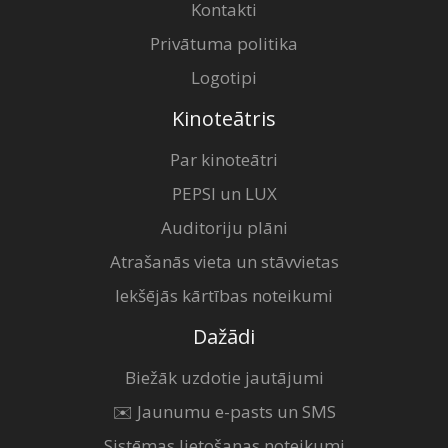
Kontakti
Privātuma politika
Logotipi
Kinoteātris
Par kinoteātri
PEPSI un LUX
Auditoriju plāni
Atrašanās vieta un stāvvietas
Iekšējās kārtības noteikumi
Dažādi
Biežāk uzdotie jautājumi
✉️ Jaunumu e-pasts un SMS
Sistēmas lietošanas noteikumi