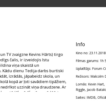
Info
Kino no:
23.11.2018
 un TV zvaigzne Kevins Hārts) tirgo
gs čalis, ir izveidojis īstu
Filmas garums:
1h 
ildina viņa skaistā un
Izplatītājs:
Forum Ci
 Kādu dienu Tedija darbs burtiski
ādāt, izrādās, jāpabeidz skola, un
Režisors:
Malcolm D
skolā kopā ar ļoti savādiem tipāžiem,
Lomās:
Kevin Hart
,
 nedrīkst uzzināt viņa draudzene. Ar
Riggle
,
Jacob Batal
eļam, tādēļ mācīšanās sagādā īstas
n viņa klasesbiedri meistarīgi iekļūst
Saites:
IMDB
,
Ofici
r kāds cilvēks, kam būs pa spēkam