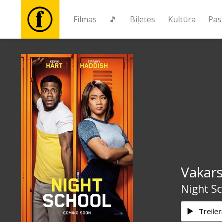
Filmas
🎵
Biļetes
Kultūra
Pas
Filmas
🎵
Biļetes
Kultūra
Vakars
Pasākumi
Night S
Ziņas
Treiler