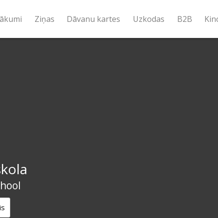
ākumi
Ziņas
Dāvanu kartes
Uzkodas
B2B
Kin
kola
chool
is