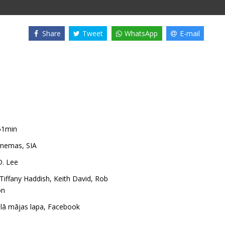
Share
Tweet
WhatsApp
E-mail
51min
nemas, SIA
. Lee
Tiffany Haddish
,
Keith David
,
Rob
on
ālā mājas lapa
,
Facebook