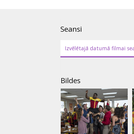
tikt galā ar šiem vakarenes var
Tedijam izdosies pabeigt skolu
Filma angļu valodā ar subtitrie
Seansi
Izvēlētajā datumā filmai se
Bildes