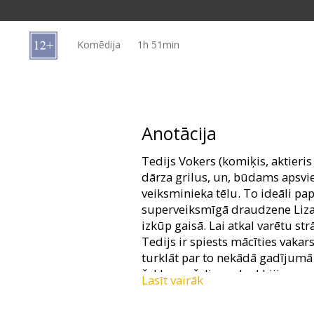
Dāvanu
kartes
Komēdija
1h 51min
Uzkodas
B2B
Anotācija
Kino
Tedijs Vokers (komiķis, aktieris
Klubs
dārza grilus, un, būdams apsviedī
veiksminieka tēlu. To ideāli pap
superveiksmīgā draudzene Liza.
izkūp gaisā. Lai atkal varētu str
Tedijs ir spiests mācīties vakar
turklāt par to nekādā gadījumā
čaklumu čalim nekad bijis pa c
Lasīt vairāk
galvassāpes, toties gan viņš, ga
dažādākajos pārpratumos. Vai i