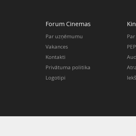
Forum Cinemas
Kin
Par uzņēmumu
Par
Vakances
PEP
Kontakti
Aud
Privātuma politika
Atr
Logotipi
Iek