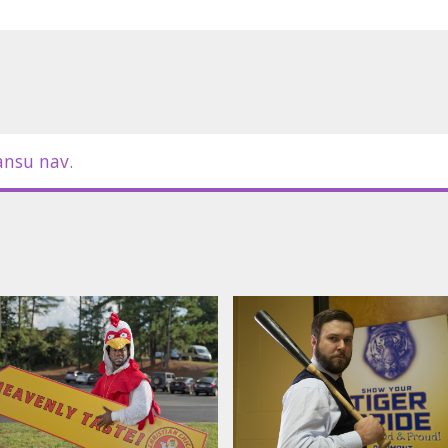
oņiem? Un pats galvenais – vai
? Ar pirmo piegājienu? Otro?
m latviešu un krievu valodā.
ansu nav.