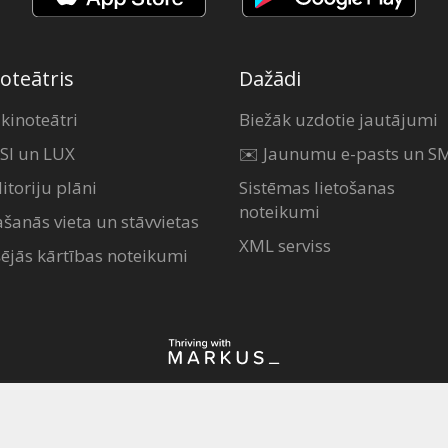
oteātris
Dažādi
 kinoteātri
Biežāk uzdotie jautājumi
SI un LUX
✉️ Jaunumu e-pasts un S
itoriju plāni
Sistēmas lietošanas
noteikumi
ašanās vieta un stāvvietas
XML serviss
šējās kārtības noteikumi