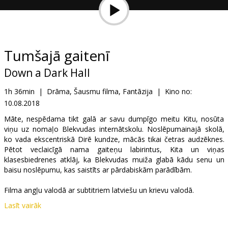
Dāvanu
kartes
Uzkodas
Tumšajā gaitenī
Down a Dark Hall
B2B
1h 36min
|
Drāma, Šausmu filma, Fantāzija
|
Kino no:
10.08.2018
Kino
Klubs
Māte, nespēdama tikt galā ar savu dumpīgo meitu Kitu, nosūta
viņu uz nomaļo Blekvudas internātskolu. Noslēpumainajā skolā,
ko vada ekscentriskā Dirē kundze, mācās tikai četras audzēknes.
Pētot veclaicīgā nama gaiteņu labirintus, Kita un viņas
klasesbiedrenes atklāj, ka Blekvudas muiža glabā kādu senu un
baisu noslēpumu, kas saistīts ar pārdabiskām parādībām.
Filma angļu valodā ar subtitriem latviešu un krievu valodā.
Lasīt vairāk
Izplatītājs:
Acme Film SIA