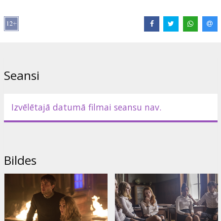
Režisors:
Rodrigo Cortés
Lomās:
Uma Thurman
,
AnnaSophia Robb
,
Isabelle Fuhrman
,
Victoria Moroles
,
Noah Silver
,
Taylor Russell
,
Rosie Day
Saites:
IMDB
,
Facebook
Seansi
Izvēlētajā datumā filmai seansu nav.
Bildes