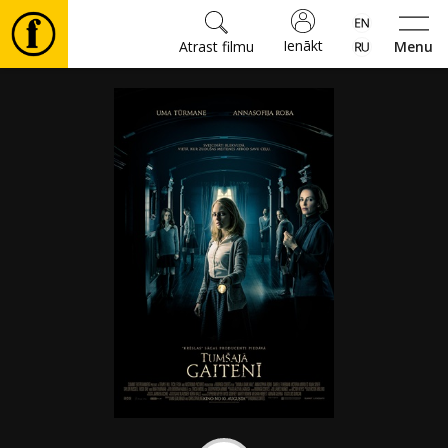
Ienākt
Atrast filmu
Menu
Filmas
🎵
Biļetes
Kultūra
Pasākumi
Ziņas