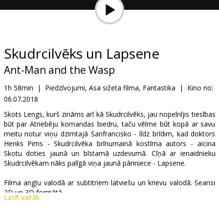
Dāvanu
kartes
Uzkodas
Skudrcilvēks un Lapsene
Ant-Man and the Wasp
B2B
1h 58min
|
Piedzīvojumi, Asa sižeta filma, Fantastika
|
Kino no:
06.07.2018
Kino
Klubs
Skots Lengs, kurš zināms arī kā Skudrcilvēks, jau nopelnījis tiesības
būt par Atriebēju komandas biedru, taču vēlme būt kopā ar savu
meitu notur viņu dzimtajā Sanfrancisko - līdz brīdim, kad doktors
Henks Pims - Skudrcilvēka brīnumainā kostīma autors - aicina
Skotu doties jaunā un bīstamā uzdevumā. Cīņā ar ienaidnieku
Skudrcilvēkam nāks palīgā viņa jaunā pāriniece - Lapsene.
Filma angļu valodā ar subtitriem latviešu un krievu valodā. Seansi
2D un 3D formātā.
Lasīt vairāk