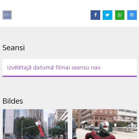
Izplatītājs:
Latvian Theatrical Distribution
Režisors:
Peyton Reed
Lomās:
Paul Rudd
,
Evangeline Lilly
,
Michael Peña
,
Walton Goggins
,
Hannah John-Kamen
,
Michelle Pfeiffer
,
Laurence Fishburne
,
Michael Douglas
Saites:
IMDB
,
Facebook
Seansi
Izvēlētajā datumā filmai seansu nav.
Bildes