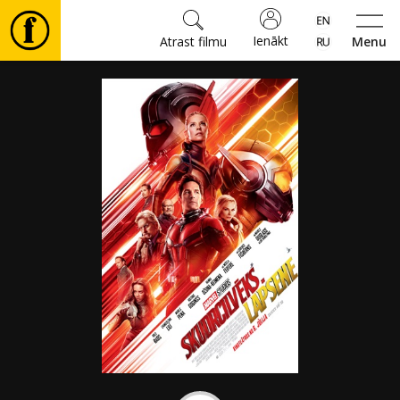
Ienākt
Atrast filmu
Menu
Filmas
🎵
Biļetes
Kultūra
Pasākumi
Ziņas