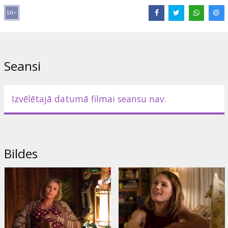
Lomās:
Charlize Theron
,
Mark Duplass
,
Mackenzie Davis
,
Ron
Livingston
Saites:
IMDB
,
Oficiālā mājas lapa
,
Facebook
Seansi
Izvēlētajā datumā filmai seansu nav.
Bildes