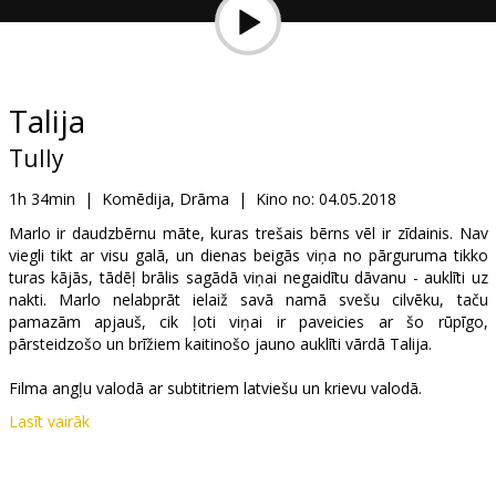
Dāvanu
kartes
Uzkodas
Talija
Tully
B2B
1h 34min
|
Komēdija, Drāma
|
Kino no:
04.05.2018
Kino
Marlo ir daudzbērnu māte, kuras trešais bērns vēl ir zīdainis. Nav
viegli tikt ar visu galā, un dienas beigās viņa no pārguruma tikko
Klubs
turas kājās, tādēļ brālis sagādā viņai negaidītu dāvanu - auklīti uz
nakti. Marlo nelabprāt ielaiž savā namā svešu cilvēku, taču
pamazām apjauš, cik ļoti viņai ir paveicies ar šo rūpīgo,
pārsteidzošo un brīžiem kaitinošo jauno auklīti vārdā Talija.
Filma angļu valodā ar subtitriem latviešu un krievu valodā.
Lasīt vairāk
Izplatītājs:
Acme Film SIA
Režisors:
Jason Reitman