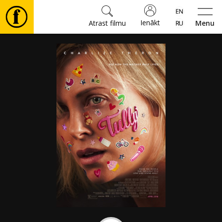
Ienākt
Atrast filmu
Menu
Filmas
🎵
Biļetes
Kultūra
Pasākumi
Ziņas