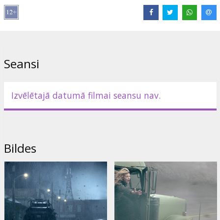
Lomās:
Maggie Grace
,
Toby Kebbell
,
Ryan Kwanten
,
Ralph Ineson
Saites:
IMDB
,
Oficiālā mājas lapa
,
Facebook
Seansi
Izvēlētajā datumā filmai seansu nav.
Bildes