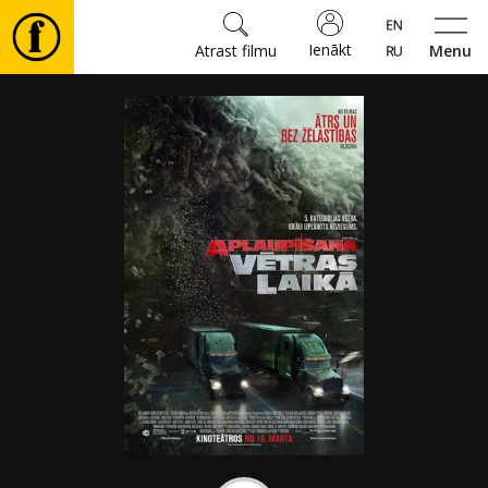
Ienākt
Atrast filmu
Menu
Filmas
🎵
Biļetes
Kultūra
Pasākumi
Ziņas