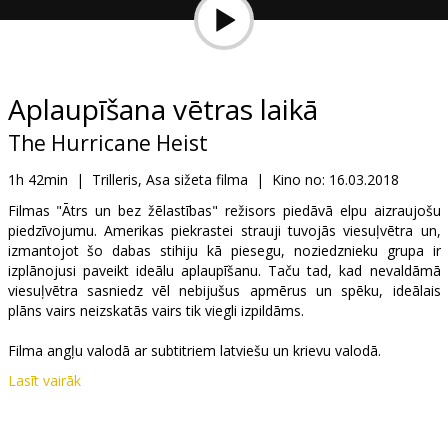
Dāvanu
kartes
Uzkodas
Aplaupīšana vētras laikā
The Hurricane Heist
B2B
1h 42min
|
Trilleris, Asa sižeta filma
|
Kino no:
16.03.2018
Kino
Filmas "Ātrs un bez žēlastības" režisors piedāvā elpu aizraujošu
piedzīvojumu. Amerikas piekrastei strauji tuvojās viesuļvētra un,
Klubs
izmantojot šo dabas stihiju kā piesegu, noziedznieku grupa ir
izplānojusi paveikt ideālu aplaupīšanu. Taču tad, kad nevaldāmā
viesuļvētra sasniedz vēl nebijušus apmērus un spēku, ideālais
plāns vairs neizskatās vairs tik viegli izpildāms.
Filma angļu valodā ar subtitriem latviešu un krievu valodā.
Lasīt vairāk
Izplatītājs:
Latvian Theatrical Distribution
Režisors:
Rob Cohen