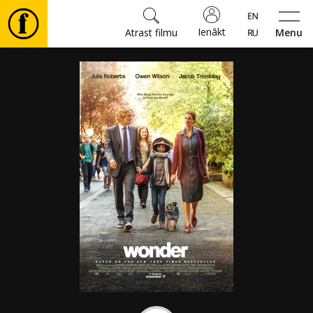
Ienākt
Atrast filmu
Menu
Filmas
🎵
Biļetes
Kultūra
Pasākumi
Ziņas