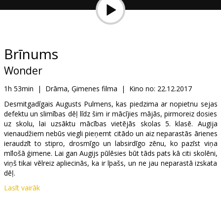
Dāvanu
kartes
Uzkodas
Brīnums
Wonder
B2B
1h 53min
|
Drāma, Ģimenes filma
|
Kino no:
22.12.2017
Kino
Desmitgadīgais Augusts Pulmens, kas piedzima ar nopietnu sejas
defektu un slimības dēļ līdz šim ir mācījies mājās, pirmoreiz dosies
Klubs
uz skolu, lai uzsāktu mācības vietējās skolas 5. klasē. Augija
vienaudžiem nebūs viegli pieņemt citādo un aiz neparastās ārienes
ieraudzīt to stipro, drosmīgo un labsirdīgo zēnu, ko pazīst viņa
mīlošā ģimene. Lai gan Augijs pūlēsies būt tāds pats kā citi skolēni,
viņš tikai vēlreiz apliecinās, ka ir īpašs, un ne jau neparastā izskata
dēļ.
Lasīt vairāk
Filma angļu valodā ar subtitriem latviešu un krievu valodā.