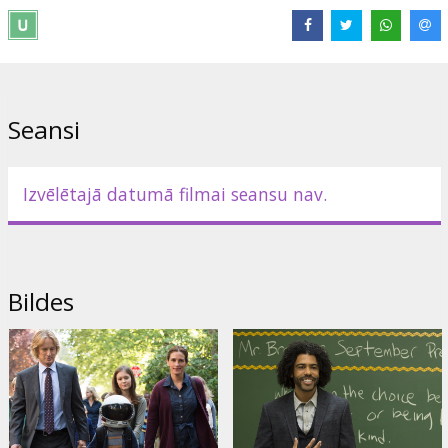
Izplatītājs:
Acme Film SIA
Režisors:
Stephen Chbosky
Lomās:
Julia Roberts
,
Owen Wilson
,
Jacob Tremblay
,
Mandy
Patinkin
,
Daveed Diggs
,
Izabela Vidovic
Saites:
IMDB
,
Oficiālā mājas lapa
,
Facebook
Seansi
Izvēlētajā datumā filmai seansu nav.
Bildes