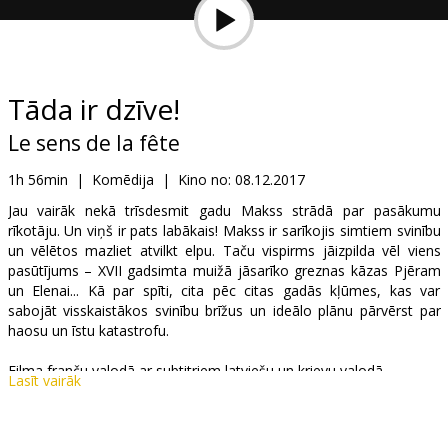
Dāvanu
kartes
Uzkodas
Tāda ir dzīve!
Le sens de la fête
B2B
1h 56min
|
Komēdija
|
Kino no:
08.12.2017
Kino
Jau vairāk nekā trīsdesmit gadu Makss strādā par pasākumu
rīkotāju. Un viņš ir pats labākais! Makss ir sarīkojis simtiem svinību
Klubs
un vēlētos mazliet atvilkt elpu. Taču vispirms jāizpilda vēl viens
pasūtījums – XVII gadsimta muižā jāsarīko greznas kāzas Pjēram
un Elenai... Kā par spīti, cita pēc citas gadās kļūmes, kas var
sabojāt visskaistākos svinību brīžus un ideālo plānu pārvērst par
haosu un īstu katastrofu.
Filma franču valodā ar subtitriem latviešu un krievu valodā.
Lasīt vairāk
Izplatītājs:
Garsu pasaulio irasai UAB