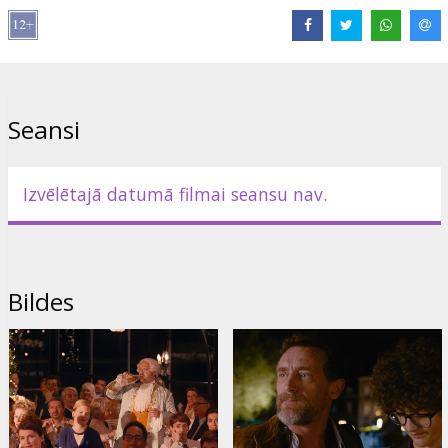
Režisors:
Olivier Nakache
,
Eric Toledano
Lomās:
Jean-Pierre Bacri
,
Gilles Lellouche
,
Jean-Paul Rouve
,
Vincent Macaigne
,
Alban Ivanov
Saites:
IMDB
,
Facebook
Seansi
Izvēlētajā datumā filmai seansu nav.
Bildes