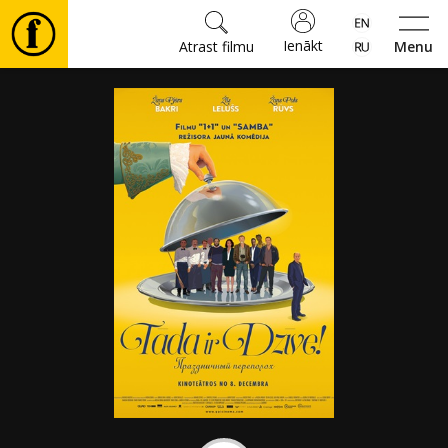
Ienākt
Atrast filmu
Menu
Filmas
🎵
Biļetes
Kultūra
Pasākumi
Ziņas