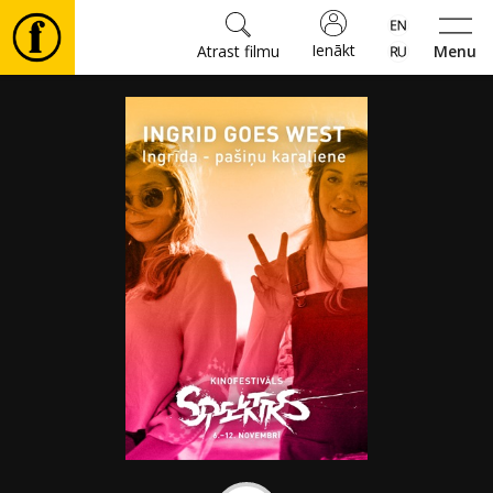
Ienākt
Atrast filmu
Menu
Filmas
🎵
Biļetes
Kultūra
Pasākumi
Ziņas