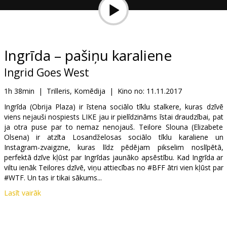
Dāvanu
kartes
Uzkodas
Ingrīda – pašiņu karaliene
Ingrid Goes West
B2B
1h 38min
|
Trilleris, Komēdija
|
Kino no:
11.11.2017
Kino
Ingrīda (Obrija Plaza) ir īstena sociālo tīklu stalkere, kuras dzīvē
viens nejauši nospiests LIKE jau ir pielīdzināms īstai draudzībai, pat
Klubs
ja otra puse par to nemaz nenojauš. Teilore Slouna (Elizabete
Olsena) ir atzīta Losandželosas sociālo tīklu karaliene un
Instagram-zvaigzne, kuras līdz pēdējam pikselim noslīpētā,
perfektā dzīve kļūst par Ingrīdas jaunāko apsēstību. Kad Ingrīda ar
viltu ienāk Teilores dzīvē, viņu attiecības no #BFF ātri vien kļūst par
#WTF. Un tas ir tikai sākums...
Lasīt vairāk
Filma angļu valodā ar subtitriem latviešu un krievu valodā.
Filma tiks demonstrēta tikai kinofestivāla "Spektrs VIII" ietvaros: