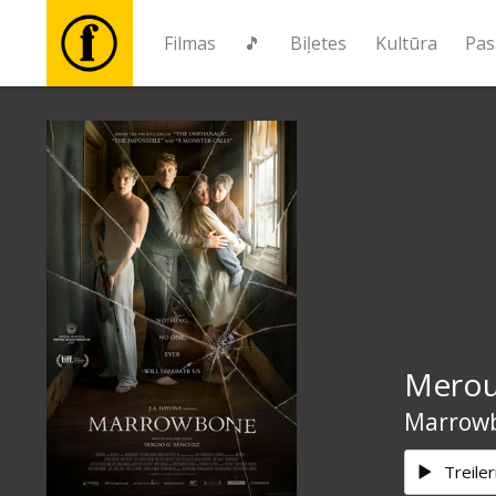
Filmas
🎵
Biļetes
Kultūra
Pas
Filmas
🎵
Biļetes
Kultūra
Merou
Pasākumi
Marrow
Ziņas
Treiler