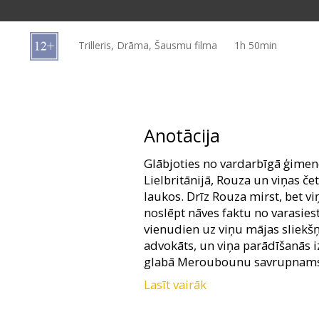
Dāvanu
kartes
Trilleris, Drāma, Šausmu filma
1h 50min
Uzkodas
B2B
Anotācija
Kino
Glābjoties no vardarbīgā ģime
Klubs
Lielbritānijā, Rouza un viņas če
laukos. Drīz Rouza mirst, bet v
noslēpt nāves faktu no varasiest
vienudien uz viņu mājas sliekšņ
advokāts, un viņa parādīšanās
glabā Meroubounu savrupnams
Lasīt vairāk
Filma angļu valodā ar subtitrie