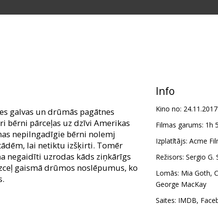
Info
Kino no:
24.11.2017
nes galvas un drūmās pagātnes
tri bērni pārceļas uz dzīvi Amerikas
Filmas garums:
1h 
iņas nepilngadīgie bērni nolemj
Izplatītājs:
Acme Fil
ādēm, lai netiktu izšķirti. Tomēr
a negaidīti uzrodas kāds ziņkārīgs
Režisors:
Sergio G.
 izceļ gaismā drūmos noslēpumus, ko
Lomās:
Mia Goth
,
C
.
George MacKay
m latviešu un krievu valodā.
Saites:
IMDB
,
Face