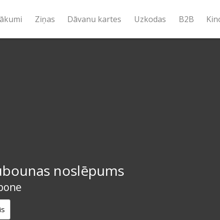
ākumi
Ziņas
Dāvanu kartes
Uzkodas
B2B
Kin
bounas noslēpums
bone
is