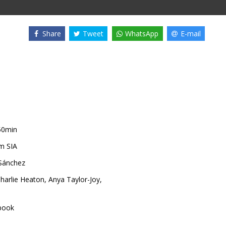
Share
Tweet
WhatsApp
E-mail
50min
m SIA
 Sánchez
harlie Heaton
,
Anya Taylor-Joy
,
book